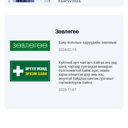
БАЙГУУЛЛАА...
2026-06-04
“Тамхины эсрэг өдөр – Таны нэгдэх
өдөр” нийгмийн арт хөдөлгөөн
зохион байгуулагдлаа...
Зөвлөгөө
2026-06-02
Баяр ёслолын өдрүүдийн зөвлөмж
2024-02-15
ГССҮТ, БНХАУ-ЫН “HUNAN”
ХҮҮХДИЙН ЭМНЭЛЭГТЭЙ ХАМТАРЧ
Хүйтний эрч чангарч байгаа энэ үед
АЖИЛЛАХААР БОЛЛОО...
цана, чаргаар гулгахдаа анхаарал
2026-05-29
болгоомжтой байж эцэг, эхийн
хараа хяналтан дор амь нас,
аюулгүй байдлаа хангаж гулгахыг
сэрэмжлүүлж байна.
ХҮҮХЭД БАГАЧУУДАА БАЯРЛУУЛЖ,
ОДОНТОЙ ЭЭЖҮҮДДЭЭ ХҮНДЭТГЭЛ
2023-11-07
ҮЗҮҮЛСЭН “ЭХ ҮРСИЙН БАЯРЫН
ӨДӨРЛӨГ” БОЛЛОО...
2026-05-29
ГССҮТ-ИЙН УДИРДАХ БОЛОН ДУНД
ШАТНЫ АЛБАН ХААГЧИД МОНГОЛ
БИЧГИЙН СУРГАЛТАД
ХАМРАГДЛАА...