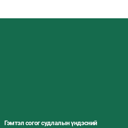
Гэмтэл согог судлалын үндэсний