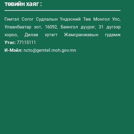
төвийн хаяг :
Гэмтэл Согог Судлалын Үндэсний Төв Монгол Улс,
Улаанбаатар хот, 16092, Баянгол дүүрэг, 31 дүгээр
хороо, Дилав хутагт Жамсранжавын гудамж
Утас:
77115111
И-Мэйл:
ncto@gemtel.moh.gov.mn