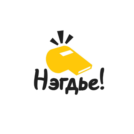
2026-05-28
ГЭМТЭЛ СОГОГ СУДЛАЛЫН
РЕЗИДЕНТ ЭМЧ НАР “УР ЧАДВАРЫН
ТЭМЦЭЭН”-ЭЭР ШИЛДГҮҮДЭЭ
ТОДРУУЛЛАА...
2026-05-27
“УЛААНБААТАР МАРАФОН-2026”
ОЛОН УЛСЫН ГҮЙЛТИЙН ТЭМЦЭЭНД
ГССҮТ-ИЙН ЭМЧ, МЭРГЭЖИЛТНҮҮД
АМЖИЛТТАЙ ОРОЛЦЛОО...
2026-05-26
ГЭМТЭЛ СОГОГ СУДЛАЛЫН
ҮНДЭСНИЙ ТӨВИЙН ДЭРГЭДЭХ
ЭМНЭЛГИЙН МЭРГЭЖИЛТНИЙ ЁС
ЗҮЙН САЛБАР ХОРООНЫ
ГИШҮҮДИЙН СОНГОН
ШАЛГАРУУЛАЛТ
2026-05-20