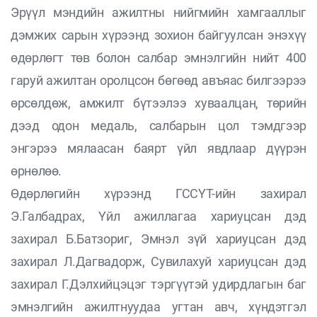
Эрүүл мэндийн ажилтны нийгмийн хамгааллыг
дэмжих сарын хүрээнд зохион байгуулсан энэхүү
өдөрлөгт төв болон салбар эмнэлгийн нийт 400
гаруй ажилтан оролцсон бөгөөд авъяас билгээрээ
өрсөлдөж, амжилт бүтээлээ хуваалцан, төрийн
дээд одон медаль, салбарын цол тэмдгээр
энгэрээ мялаасан баярт үйл явдлаар дүүрэн
өрнөлөө.
Өдөрлөгийн хүрээнд ГССҮТ-ийн захирал
Э.Галбадрах, Үйл ажиллагаа хариуцсан дэд
захирал Б.Батзориг, Эмнэл зүй хариуцсан дэд
захирал Л.Дагвадорж, Сувилахуй хариуцсан дэд
захирал Г.Дэлхийцэцэг тэргүүтэй удирдлагын баг
эмнэлгийн ажилтнуудаа угтан авч, хүндэтгэл