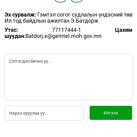
Эх сурвалж:
Гэмтэл согог судлалын үндэсний төв
Ил тод байдлын ажилтан Э.Батдорж
Утас:
77117444-1
Цахим
шуудан
:Batdorj.e@gemtel.moh.gov.mn
Илгээх