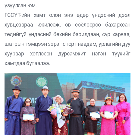
үзүүлсэн юм.
ГССҮТ-ийн хамт олон энэ өдөр үндэсний дээл
хувцсаараа ижилсэж, өв соёлоороо бахархсан
төдийгүй үндэсний бөхийн барилдаан, сур харваа,
шатрын тэмцээн зэрэг спорт наадам, урлагийн дуу
хуураар хөглөсөн дурсамжит нэгэн түүхийг
хамтдаа бүтээлээ.