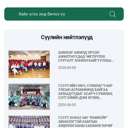
Сүүлийн нийтлэлүүд
ШИНЭЭР АЖИЛД ОРСОН
АЖИЛТНУУДАД ЧИГЛҮҮЛЭХ
СУРГАЛТ ЗОХИОН БАЙГУУЛЛАА...
2026-06-08
ГССҮТ-ИЙН ЭМЧ, СУВИЛАГЧ НАР
УЛСЫН АСРАМЖИНД БАЙГАА
АХМАДУУДЫГ АСАРЧ СУВИЛАН,
СЭТГЭЛИЙН ДЭМ ӨГЛӨӨ...
2026-06-05
ГССҮТ, БНХАУ-ЫН “ЮНИКЕЙР”
ЭМНЭЛЭГТЭЙ ХАМТЫН
АЖИЛЛАГААНЫ САНАМЖ БИЧИГ