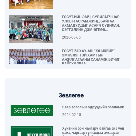
ГССҮТ-ИЙН ЭМЧ, СУВИЛАГЧ НАР
УЛСЫН АСРАМЖИНД БАЙГАА
АХМАДУУДЫГ АСАРЧ СУВИЛАН,
СЭТГЭЛИЙН ДЭМ ӨГЛӨӨ...
2026-06-05
ГССҮТ, БНХАУ-ЫН “ЮНИКЕЙР”
ЭМНЭЛЭГТЭЙ ХАМТЫН
АЖИЛЛАГААНЫ САНАМЖ БИЧИГ
БАЙГУУЛЛАА...
2026-06-04
“Тамхины эсрэг өдөр – Таны нэгдэх
өдөр” нийгмийн арт хөдөлгөөн
зохион байгуулагдлаа...
Зөвлөгөө
2026-06-02
Баяр ёслолын өдрүүдийн зөвлөмж
2024-02-15
ГССҮТ, БНХАУ-ЫН “HUNAN”
ХҮҮХДИЙН ЭМНЭЛЭГТЭЙ ХАМТАРЧ
Хүйтний эрч чангарч байгаа энэ үед
АЖИЛЛАХААР БОЛЛОО...
цана, чаргаар гулгахдаа анхаарал