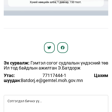
Эх сурвалж:
Гэмтэл согог судлалын үндэсний төв
Ил тод байдлын ажилтан Э.Батдорж
Утас:
77117444-1
Цахим
шуудан
:Batdorj.e@gemtel.moh.gov.mn