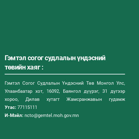
Гэмтэл согог судлалын үндэсний
төвийн хаяг :
Гэмтэл Согог Судлалын Үндэсний Төв Монгол Улс,
Улаанбаатар хот, 16092, Баянгол дүүрэг, 31 дүгээр
хороо, Дилав хутагт Жамсранжавын гудамж
Утас:
77115111
И-Мэйл:
ncto@gemtel.moh.gov.mn