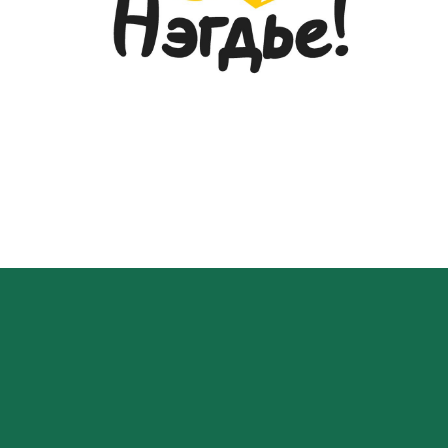
2026-05-26
ГЭМТЭЛ СОГОГ СУДЛАЛЫН
ҮНДЭСНИЙ ТӨВИЙН ДЭРГЭДЭХ
ЭМНЭЛГИЙН МЭРГЭЖИЛТНИЙ ЁС
ЗҮЙН САЛБАР ХОРООНЫ
ГИШҮҮДИЙН СОНГОН
ШАЛГАРУУЛАЛТ
2026-05-20