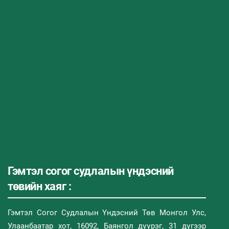
Гэмтэл согог судлалын үндэсний
төвийн хаяг :
Гэмтэл Согог Судлалын Үндэсний Төв Монгол Улс,
Улаанбаатар хот, 16092, Баянгол дүүрэг, 31 дүгээр