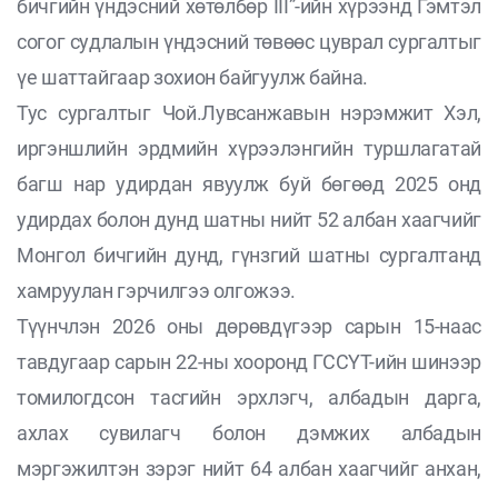
бичгийн үндэсний хөтөлбөр III”-ийн хүрээнд Гэмтэл
согог судлалын үндэсний төвөөс цуврал сургалтыг
үе шаттайгаар зохион байгуулж байна.
Тус сургалтыг Чой.Лувсанжавын нэрэмжит Хэл,
иргэншлийн эрдмийн хүрээлэнгийн туршлагатай
багш нар удирдан явуулж буй бөгөөд 2025 онд
удирдах болон дунд шатны нийт 52 албан хаагчийг
Монгол бичгийн дунд, гүнзгий шатны сургалтанд
хамруулан гэрчилгээ олгожээ.
Түүнчлэн 2026 оны дөрөвдүгээр сарын 15-наас
тавдугаар сарын 22-ны хооронд ГССҮТ-ийн шинээр
томилогдсон тасгийн эрхлэгч, албадын дарга,
ахлах сувилагч болон дэмжих албадын
мэргэжилтэн зэрэг нийт 64 албан хаагчийг анхан,