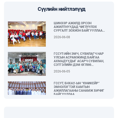
Сүүлийн нийтлэлүүд
ШИНЭЭР АЖИЛД ОРСОН
АЖИЛТНУУДАД ЧИГЛҮҮЛЭХ
СУРГАЛТ ЗОХИОН БАЙГУУЛЛАА...
2026-06-08
ГССҮТ-ИЙН ЭМЧ, СУВИЛАГЧ НАР
УЛСЫН АСРАМЖИНД БАЙГАА
АХМАДУУДЫГ АСАРЧ СУВИЛАН,
СЭТГЭЛИЙН ДЭМ ӨГЛӨӨ...
2026-06-05
ГССҮТ, БНХАУ-ЫН “ЮНИКЕЙР”
ЭМНЭЛЭГТЭЙ ХАМТЫН
АЖИЛЛАГААНЫ САНАМЖ БИЧИГ
БАЙГУУЛЛАА...
2026-06-04
“Тамхины эсрэг өдөр – Таны нэгдэх
өдөр” нийгмийн арт хөдөлгөөн