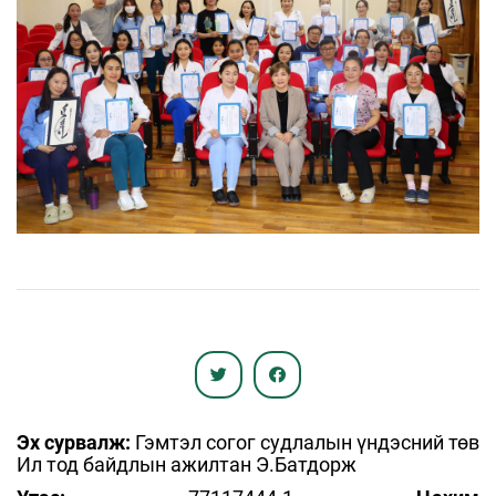
Эх сурвалж:
Гэмтэл согог судлалын үндэсний төв
Ил тод байдлын ажилтан Э.Батдорж