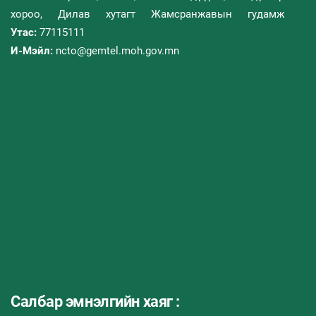
хороо, Дилав хутагт Жамсранжавын гудамж
Утас:
77115111
И-Мэйл:
ncto@gemtel.moh.gov.mn
Салбар эмнэлгийн хаяг :