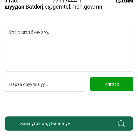
Утас:
77117444-1
Цахим
шуудан
:Batdorj.e@gemtel.moh.gov.mn
Илгээх