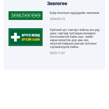
зохион байгуулагдлаа...
Зөвлөгөө
2026-06-02
Баяр ёслолын өдрүүдийн зөвлөмж
2024-02-15
ГССҮТ, БНХАУ-ЫН “HUNAN”
ХҮҮХДИЙН ЭМНЭЛЭГТЭЙ ХАМТАРЧ
Хүйтний эрч чангарч байгаа энэ үед
АЖИЛЛАХААР БОЛЛОО...
цана, чаргаар гулгахдаа анхаарал
2026-05-29
болгоомжтой байж эцэг, эхийн
хараа хяналтан дор амь нас,
аюулгүй байдлаа хангаж гулгахыг
сэрэмжлүүлж байна.
ХҮҮХЭД БАГАЧУУДАА БАЯРЛУУЛЖ,
ОДОНТОЙ ЭЭЖҮҮДДЭЭ ХҮНДЭТГЭЛ
2023-11-07
ҮЗҮҮЛСЭН “ЭХ ҮРСИЙН БАЯРЫН
ӨДӨРЛӨГ” БОЛЛОО...
2026-05-29
ГССҮТ-ИЙН УДИРДАХ БОЛОН ДУНД
ШАТНЫ АЛБАН ХААГЧИД МОНГОЛ
БИЧГИЙН СУРГАЛТАД
ХАМРАГДЛАА...
2026-05-28
ГЭМТЭЛ СОГОГ СУДЛАЛЫН
РЕЗИДЕНТ ЭМЧ НАР “УР ЧАДВАРЫН