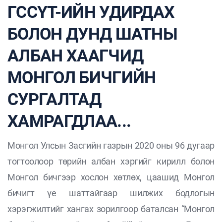
ГССҮТ-ИЙН УДИРДАХ
БОЛОН ДУНД ШАТНЫ
АЛБАН ХААГЧИД
МОНГОЛ БИЧГИЙН
СУРГАЛТАД
ХАМРАГДЛАА...
Монгол Улсын Засгийн газрын 2020 оны 96 дугаар
тогтоолоор төрийн албан хэргийг кирилл болон
Монгол бичгээр хослон хөтлөх, цаашид Монгол
бичигт үе шаттайгаар шилжих бодлогын
хэрэгжилтийг хангах зорилгоор баталсан “Монгол