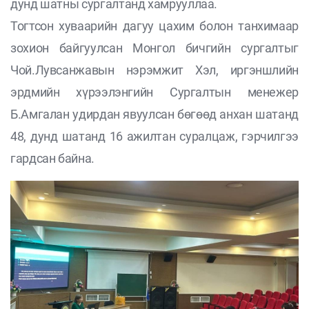
дунд шатны сургалтанд хамрууллаа.
Тогтсон хуваарийн дагуу цахим болон танхимаар
зохион байгуулсан Монгол бичгийн сургалтыг
Чой.Лувсанжавын нэрэмжит Хэл, иргэншлийн
эрдмийн хүрээлэнгийн Сургалтын менежер
Б.Амгалан удирдан явуулсан бөгөөд анхан шатанд
48, дунд шатанд 16 ажилтан суралцаж, гэрчилгээ
гардсан байна.