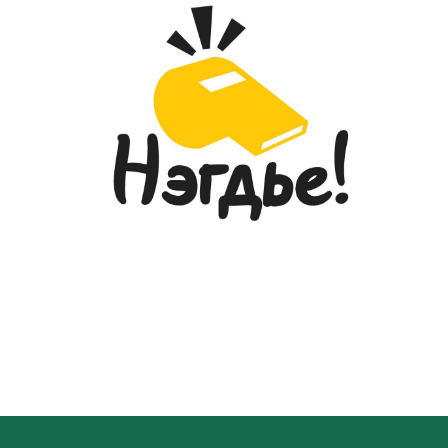
ТЭМЦЭЭН”-ЭЭР ШИЛДГҮҮДЭЭ
ТОДРУУЛЛАА...
2026-05-27
“УЛААНБААТАР МАРАФОН-2026”
ОЛОН УЛСЫН ГҮЙЛТИЙН ТЭМЦЭЭНД
ГССҮТ-ИЙН ЭМЧ, МЭРГЭЖИЛТНҮҮД
АМЖИЛТТАЙ ОРОЛЦЛОО...
2026-05-26
ГЭМТЭЛ СОГОГ СУДЛАЛЫН
ҮНДЭСНИЙ ТӨВИЙН ДЭРГЭДЭХ
ЭМНЭЛГИЙН МЭРГЭЖИЛТНИЙ ЁС
ЗҮЙН САЛБАР ХОРООНЫ
ГИШҮҮДИЙН СОНГОН
ШАЛГАРУУЛАЛТ
2026-05-20