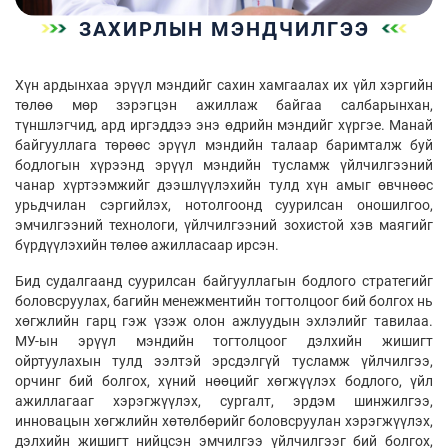
ЗАХИРЛЫН МЭНДЧИЛГЭЭ
Хүн ардынхаа эрүүл мэндийг сахин хамгаалах их үйл хэргийн
төлөө мөр зэрэгцэн ажиллаж байгаа салбарынхан,
түншлэгчид, ард иргэддээ энэ өдрийн мэндийг хүргэе. Манай
байгууллага төрөөс эрүүл мэндийн талаар баримталж буй
бодлогын хүрээнд эрүүл мэндийн тусламж үйлчилгээний
чанар хүртээмжийг дээшлүүлэхийн тулд хүн амыг өвчнөөс
урьдчилан сэргийлэх, нотолгоонд суурилсан оношилгоо,
эмчилгээний технологи, үйлчилгээний зохистой хэв маягийг
бүрдүүлэхийн төлөө ажилласаар ирсэн.
Бид судалгаанд суурилсан байгууллагын бодлого стратегийг
боловсруулах, багийн менежментийн тогтолцоог бий болгох нь
хөгжлийн гарц гэж үзэж олон ажлуудын эхлэлийг тавилаа.
МУ-ын эрүүл мэндийн тогтолцоог дэлхийн жишигт
ойртуулахын тулд ээлтэй эрсдэлгүй тусламж үйлчилгээ,
орчинг бий болгох, хүний нөөцийг хөгжүүлэх бодлого, үйл
ажиллагааг хэрэгжүүлэх, сургалт, эрдэм шинжилгээ,
инновацын хөгжлийн хөтөлбөрийг боловсруулан хэрэгжүүлэх,
дэлхийн жишигт нийцсэн эмчилгээ үйлчилгээг бий болгох,