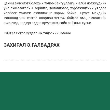
цахим эмнэлэг болохын төлөө байгууллагын алба нэгжүүдийн
үйл ажиллагааны зорилго, төлөвлөгөө, хэрэгжилтийн уялдаа
холбоог хангаж ажиллахыг зорьж байна. Эрүүл мэндийн
манаанд чин сэтгэл өвөрлөн зүтгэж байгаа эмч, эмнэлгийн
ажилчид, ард иргэддээ эрүүл энх, сайн сайхныг хүсье.
Гэмтэл Согог Судлалын Үндэсний Төвийн
ЗАХИРАЛ Э.ГАЛБАДРАХ