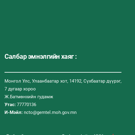
Салбар эмнэлгийн хаяг :
Монгол Улс, Улаанбаатар хот, 14192, Сүхбаатар дүүрэг,
7 дугаар хороо
Ж.Батмөнхийн гудамж
Утас:
77770136
И-Мэйл:
ncto@gemtel.moh.gov.mn