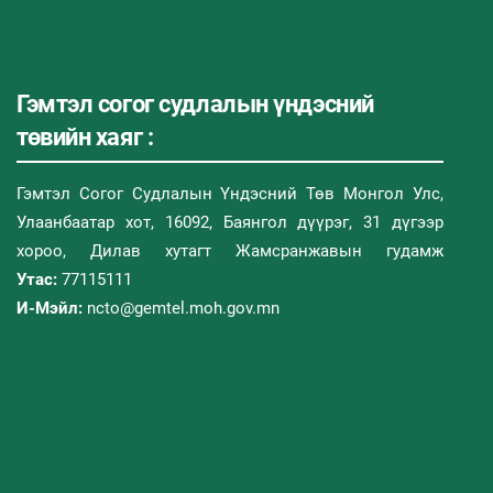
Гэмтэл согог судлалын үндэсний
төвийн хаяг :
Гэмтэл Согог Судлалын Үндэсний Төв Монгол Улс,
Улаанбаатар хот, 16092, Баянгол дүүрэг, 31 дүгээр
хороо, Дилав хутагт Жамсранжавын гудамж
Утас:
77115111
И-Мэйл:
ncto@gemtel.moh.gov.mn