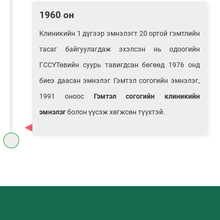
1960 он
Клиникийн 1 дүгээр эмнэлэгт 20 ортой гэмтлийн
тасаг байгуулагдаж эхэлсэн нь одоогийн
ГССҮТөвийн суурь тавигдсан бөгөөд 1976 онд
биеэ даасан эмнэлэг Гэмтэл согогийн эмнэлэг,
1991 оноос
Гэмтэл согогийн клиникийн
эмнэлэг
болон үүсэж хөгжсөн түүхтэй.