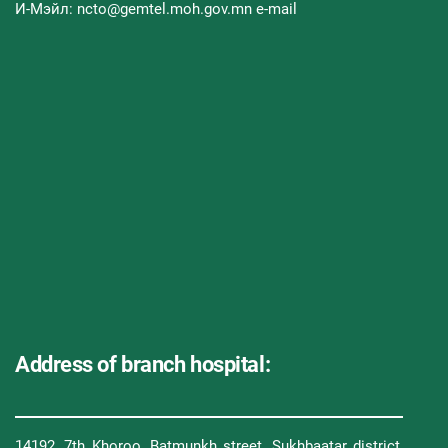
И-Мэйл: ncto@gemtel.moh.gov.mn e-mail
Address of branch hospital:
14192, 7th Khoroo, Batmunkh street, Sukhbaatar district,