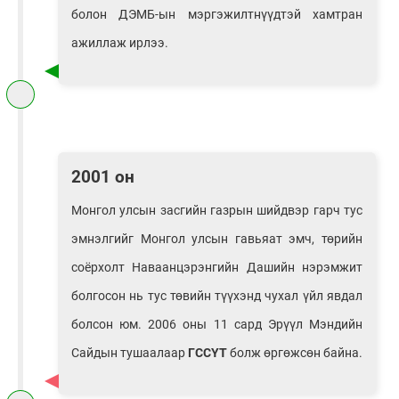
болон ДЭМБ-ын мэргэжилтнүүдтэй хамтран
ажиллаж ирлээ.
2001 он
Монгол улсын засгийн газрын шийдвэр гарч тус
эмнэлгийг Монгол улсын гавьяат эмч, төрийн
соёрхолт Наваанцэрэнгийн Дашийн нэрэмжит
болгосон нь тус төвийн түүхэнд чухал үйл явдал
болсон юм. 2006 оны 11 сард Эрүүл Мэндийн
Сайдын тушаалаар
ГССҮТ
болж өргөжсөн байна.