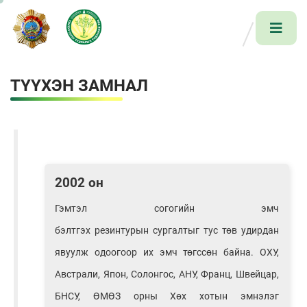
ТҮҮХЭН ЗАМНАЛ
2002 он
Гэмтэл согогийн эмч
бэлтгэх резинтурын сургалтыг тус төв удирдан
явуулж одоогоор их эмч төгссөн байна. ОХУ,
Австрали, Япон, Солонгос, АНУ, Франц, Швейцар,
БНСУ, ӨМӨЗ орны Хөх хотын эмнэлэг