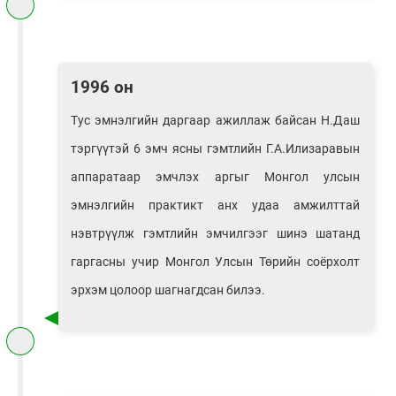
1996 он
Тус эмнэлгийн даргаар ажиллаж байсан Н.Даш
тэргүүтэй 6 эмч ясны гэмтлийн Г.А.Илизаравын
аппаратаар эмчлэх аргыг Монгол улсын
эмнэлгийн практикт анх удаа амжилттай
нэвтрүүлж гэмтлийн эмчилгээг шинэ шатанд
гаргасны учир Монгол Улсын Төрийн соёрхолт
эрхэм цолоор шагнагдсан билээ.