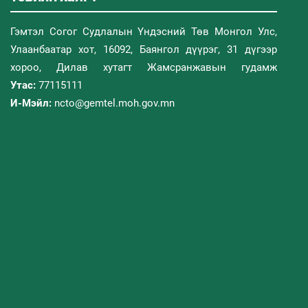
Гэмтэл Согог Судлалын Үндэсний Төв Монгол Улс,
Улаанбаатар хот, 16092, Баянгол дүүрэг, 31 дүгээр
хороо, Дилав хутагт Жамсранжавын гудамж
Утас:
77115111
И-Мэйл:
ncto@gemtel.moh.gov.mn