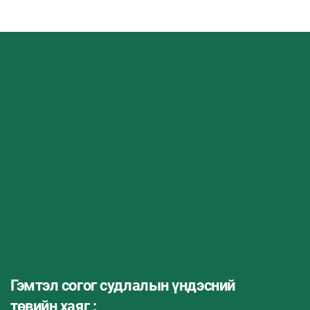
Гэмтэл согог судлалын үндэсний
төвийн хаяг :