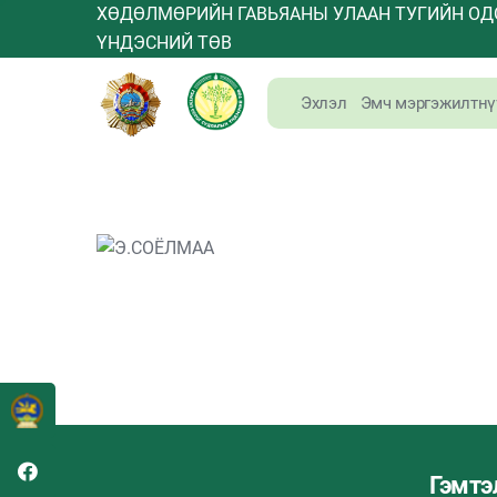
ХӨДӨЛМӨРИЙН ГАВЬЯАНЫ УЛААН ТУГИЙН ОД
ҮНДЭСНИЙ ТӨВ
Эхлэл
Эмч мэргэжилтнү
Гэмтэ