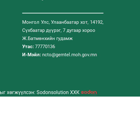
Монгол Улс, Улаанбаатар хот, 14192,
Сүхбаатар дүүрэг, 7 дугаар хороо
Ж.Батмөнхийн гудамж
Утас:
77770136
И-Мэйл:
ncto@gemtel.moh.gov.mn
ыг хөгжүүлсэн: Sodonsolution ХХК