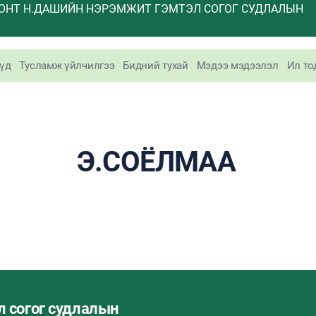
ОНТ Н.ДАШИЙН НЭРЭМЖИТ ГЭМТЭЛ СОГОГ СУДЛАЛЫН
үд
Тусламж үйлчилгээ
Бидний тухай
Мэдээ мэдээлэл
Ил то
Э.СОЁЛМАА
л согог судлалын