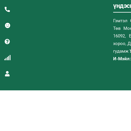
үндэсн
Гэмтэл 
Төв Мон
16092, 
хороо, 
гудамж
И-Мэйл: