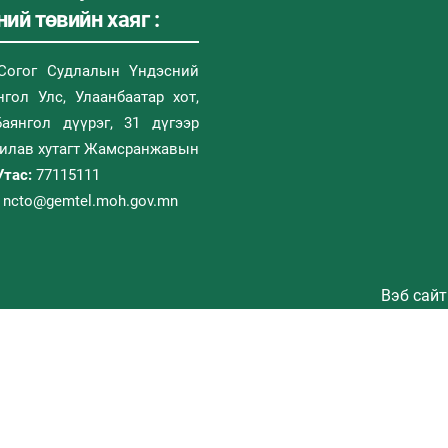
ий төвийн хаяг :
Согог Судлалын Үндэсний
гол Улс, Улаанбаатар хот,
Баянгол дүүрэг, 31 дүгээр
Дилав хутагт Жамсранжавын
Утас:
77115111
ncto@gemtel.moh.gov.mn
Вэб сайт