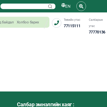
EN
Төвийн утас
Салбарын
д байдал
Холбоо барих
77115111
утас
77770136
Салбар эмнэлгийн хаяг :