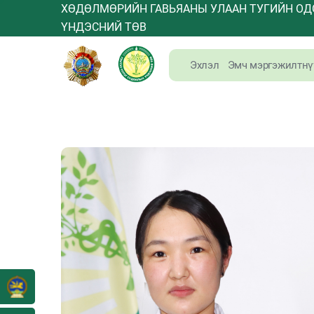
ХӨДӨЛМӨРИЙН ГАВЬЯАНЫ УЛААН ТУГИЙН ОД
ҮНДЭСНИЙ ТӨВ
Эхлэл
Эмч мэргэжилтнү