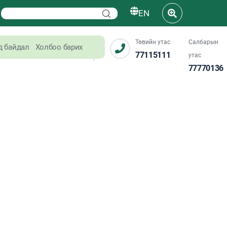
EN
Төвийн утас
Салбарын
д байдал
Холбоо барих
77115111
утас
77770136