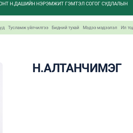
ОНТ Н.ДАШИЙН НЭРЭМЖИТ ГЭМТЭЛ СОГОГ СУДЛАЛЫН
үд
Тусламж үйлчилгээ
Бидний тухай
Мэдээ мэдээлэл
Ил то
Н.АЛТАНЧИМЭГ