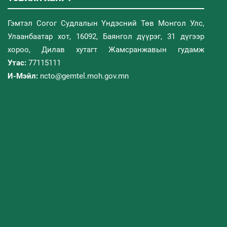
Гэмтэл Согог Судлалын Үндэсний Төв Монгол Улс,
Улаанбаатар хот, 16092, Баянгол дүүрэг, 31 дүгээр
хороо, Дилав хутагт Жамсранжавын гудамж
Утас:
77115111
И-Мэйл:
ncto@gemtel.moh.gov.mn