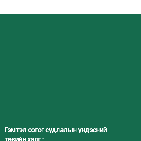
Гэмтэл согог судлалын үндэсний
төвийн хаяг :