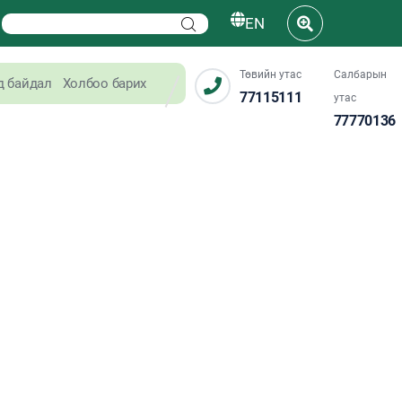
EN
Төвийн утас
Салбарын
д байдал
Холбоо барих
77115111
утас
77770136