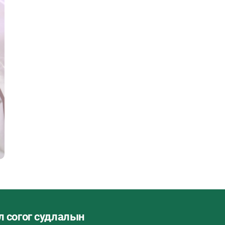
л согог судлалын