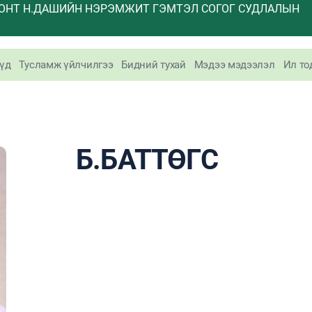
ОНТ Н.ДАШИЙН НЭРЭМЖИТ ГЭМТЭЛ СОГОГ СУДЛАЛЫН
үд
Тусламж үйлчилгээ
Бидний тухай
Мэдээ мэдээлэл
Ил то
Б.БАТТӨГС