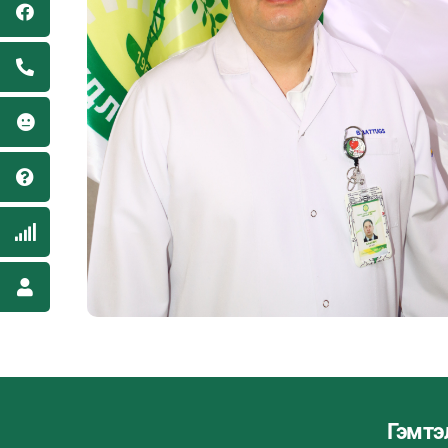
Гэмтэ