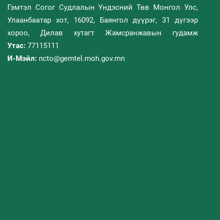
Гэмтэл Согог Судлалын Үндэсний Төв Монгол Улс,
Улаанбаатар хот, 16092, Баянгол дүүрэг, 31 дүгээр
хороо, Дилав хутагт Жамсранжавын гудамж
Утас:
77115111
И-Мэйл:
ncto@gemtel.moh.gov.mn