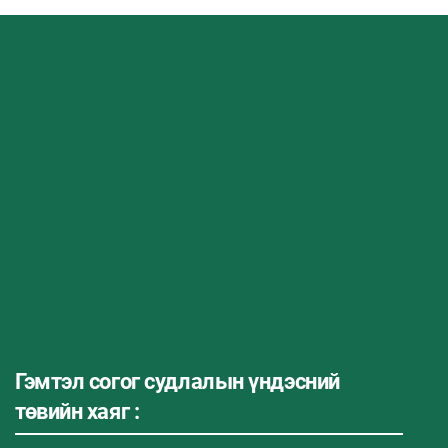
Гэмтэл согог судлалын үндэсний
төвийн хаяг :