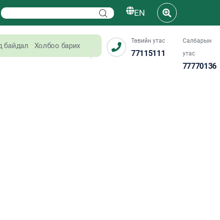
EN
Төвийн утас
Салбарын
д байдал
Холбоо барих
77115111
утас
77770136