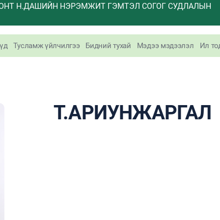
ОНТ Н.ДАШИЙН НЭРЭМЖИТ ГЭМТЭЛ СОГОГ СУДЛАЛЫН
үд
Тусламж үйлчилгээ
Бидний тухай
Мэдээ мэдээлэл
Ил то
Т.АРИУНЖАРГАЛ