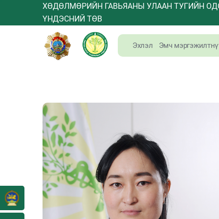
ХӨДӨЛМӨРИЙН ГАВЬЯАНЫ УЛААН ТУГИЙН ОД
ҮНДЭСНИЙ ТӨВ
Эхлэл
Эмч мэргэжилтнү