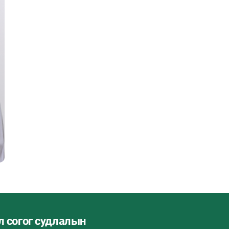
л согог судлалын