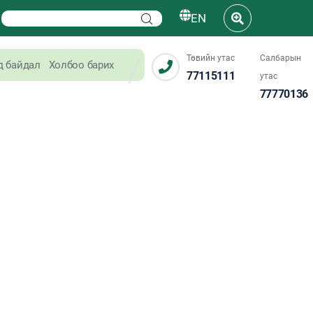
EN
Төвийн утас
Салбарын
д байдал
Холбоо барих
77115111
утас
77770136