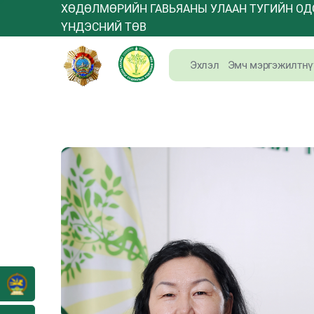
ХӨДӨЛМӨРИЙН ГАВЬЯАНЫ УЛААН ТУГИЙН ОД
ҮНДЭСНИЙ ТӨВ
Эхлэл
Эмч мэргэжилтнү