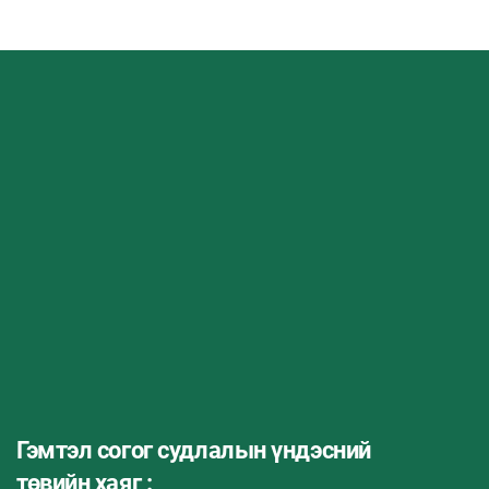
Гэмтэл согог судлалын үндэсний
төвийн хаяг :