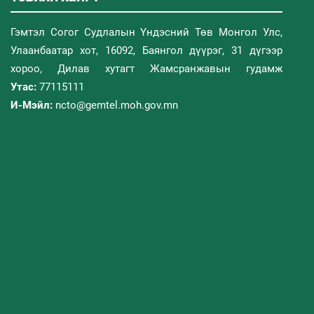
Гэмтэл Согог Судлалын Үндэсний Төв Монгол Улс,
Улаанбаатар хот, 16092, Баянгол дүүрэг, 31 дүгээр
хороо, Дилав хутагт Жамсранжавын гудамж
Утас:
77115111
И-Мэйл:
ncto@gemtel.moh.gov.mn