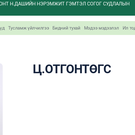
ОНТ Н.ДАШИЙН НЭРЭМЖИТ ГЭМТЭЛ СОГОГ СУДЛАЛЫН
үд
Тусламж үйлчилгээ
Бидний тухай
Мэдээ мэдээлэл
Ил то
Ц.ОТГОНТӨГС