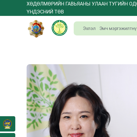
ХӨДӨЛМӨРИЙН ГАВЬЯАНЫ УЛААН ТУГИЙН ОД
ҮНДЭСНИЙ ТӨВ
Эхлэл
Эмч мэргэжилтнү