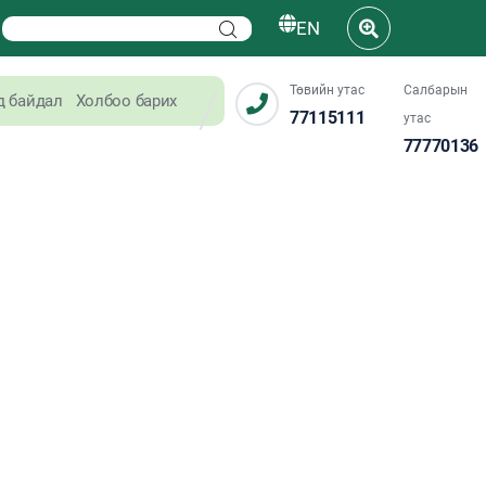
EN
Төвийн утас
Салбарын
д байдал
Холбоо барих
77115111
утас
77770136