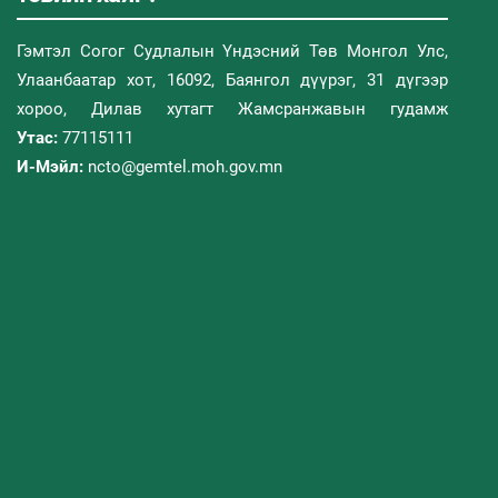
Гэмтэл Согог Судлалын Үндэсний Төв Монгол Улс,
Улаанбаатар хот, 16092, Баянгол дүүрэг, 31 дүгээр
хороо, Дилав хутагт Жамсранжавын гудамж
Утас:
77115111
И-Мэйл:
ncto@gemtel.moh.gov.mn