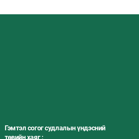
Гэмтэл согог судлалын үндэсний
төвийн хаяг :