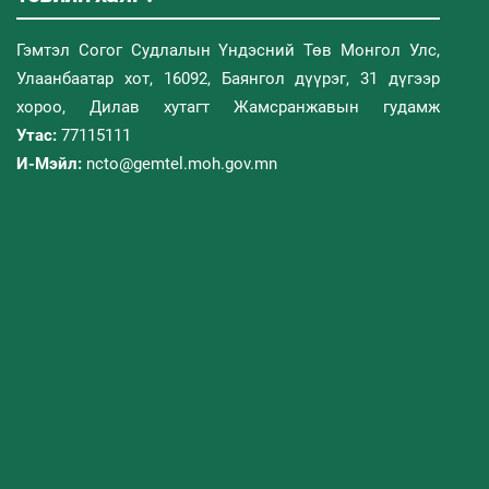
Гэмтэл Согог Судлалын Үндэсний Төв Монгол Улс,
Улаанбаатар хот, 16092, Баянгол дүүрэг, 31 дүгээр
хороо, Дилав хутагт Жамсранжавын гудамж
Утас:
77115111
И-Мэйл:
ncto@gemtel.moh.gov.mn