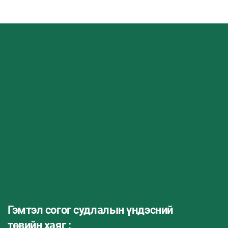
Гэмтэл согог судлалын үндэсний
төвийн хаяг :