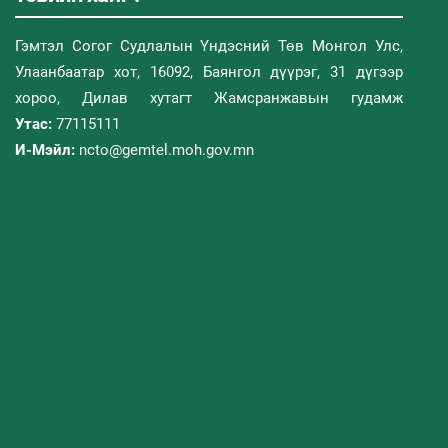
Гэмтэл Согог Судлалын Үндэсний Төв Монгол Улс,
Улаанбаатар хот, 16092, Баянгол дүүрэг, 31 дүгээр
хороо, Дилав хутагт Жамсранжавын гудамж
Утас:
77115111
И-Мэйл:
ncto@gemtel.moh.gov.mn