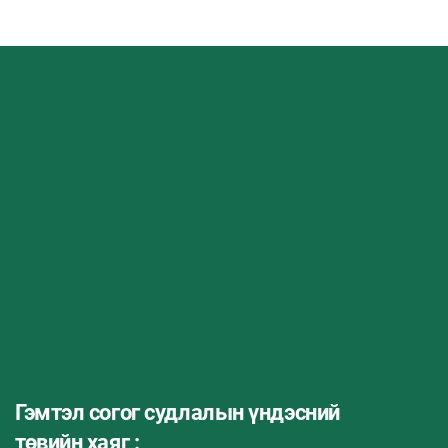
Гэмтэл согог судлалын үндэсний
төвийн хаяг :