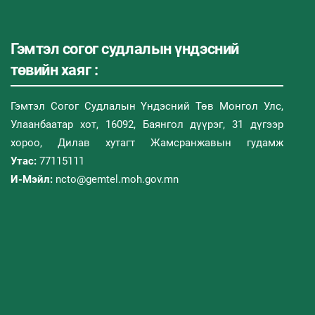
Гэмтэл согог судлалын үндэсний
төвийн хаяг :
Гэмтэл Согог Судлалын Үндэсний Төв Монгол Улс,
Улаанбаатар хот, 16092, Баянгол дүүрэг, 31 дүгээр
хороо, Дилав хутагт Жамсранжавын гудамж
Утас:
77115111
И-Мэйл:
ncto@gemtel.moh.gov.mn