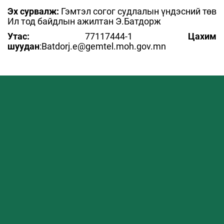
Эх сурвалж:
Гэмтэл согог судлалын үндэсний төв
Ил тод байдлын ажилтан Э.Батдорж
Утас:
77117444-1
Цахим
шуудан
:Batdorj.e@gemtel.moh.gov.mn