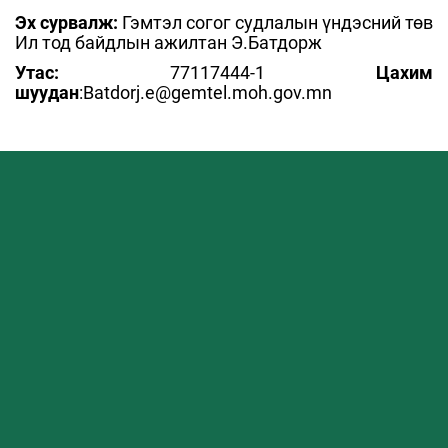
Эх сурвалж:
Гэмтэл согог судлалын үндэсний төв
Ил тод байдлын ажилтан Э.Батдорж
Утас:
77117444-1
Цахим
шуудан
:Batdorj.e@gemtel.moh.gov.mn