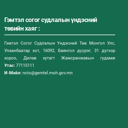
Гэмтэл согог судлалын үндэсний
төвийн хаяг :
Гэмтэл Согог Судлалын Үндэсний Төв Монгол Улс,
Улаанбаатар хот, 16092, Баянгол дүүрэг, 31 дүгээр
хороо, Дилав хутагт Жамсранжавын гудамж
Утас:
77115111
И-Мэйл:
ncto@gemtel.moh.gov.mn