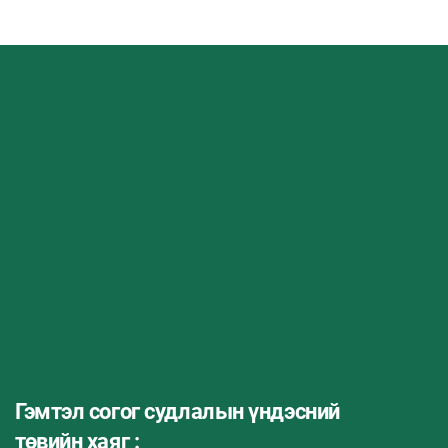
Гэмтэл согог судлалын үндэсний
төвийн хаяг :