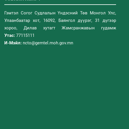
Гэмтэл Согог Судлалын Үндэсний Төв Монгол Улс,
Улаанбаатар хот, 16092, Баянгол дүүрэг, 31 дүгээр
хороо, Дилав хутагт Жамсранжавын гудамж
Утас:
77115111
И-Мэйл:
ncto@gemtel.moh.gov.mn