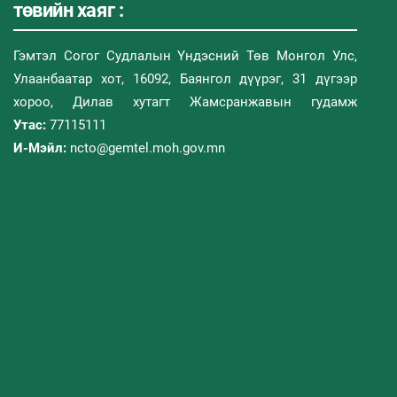
төвийн хаяг :
Гэмтэл Согог Судлалын Үндэсний Төв Монгол Улс,
Улаанбаатар хот, 16092, Баянгол дүүрэг, 31 дүгээр
хороо, Дилав хутагт Жамсранжавын гудамж
Утас:
77115111
И-Мэйл:
ncto@gemtel.moh.gov.mn