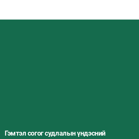
Гэмтэл согог судлалын үндэсний