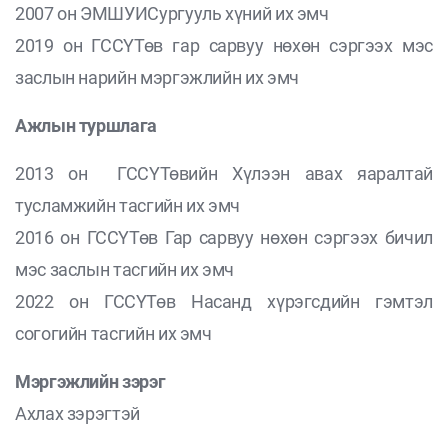
2007 он ЭМШУИСургууль хүний их эмч
2019 он ГССҮТөв гар сарвуу нөхөн сэргээх мэс
заслын нарийн мэргэжлийн их эмч
Ажлын туршлага
2013 он ГССҮТөвийн Хүлээн авах яаралтай
тусламжийн тасгийн их эмч
2016 он ГССҮТөв Гар сарвуу нөхөн сэргээх бичил
мэс заслын тасгийн их эмч
2022 он ГССҮТөв Насанд хүрэгсдийн гэмтэл
согогийн тасгийн их эмч
Мэргэжлийн зэрэг
Ахлах зэрэгтэй