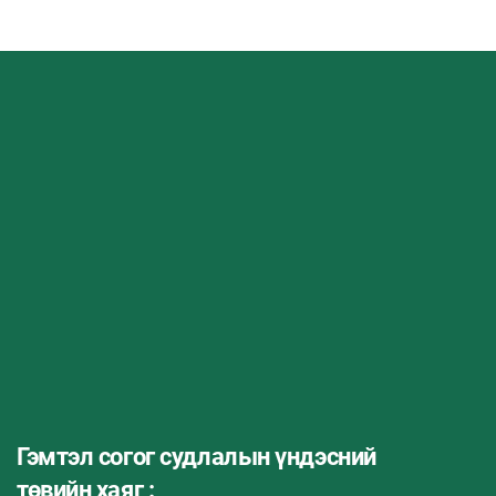
Гэмтэл согог судлалын үндэсний
төвийн хаяг :