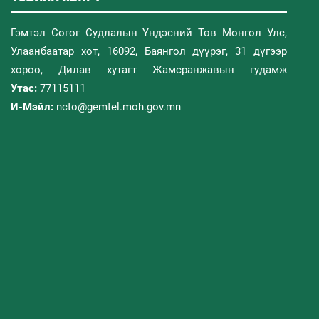
Гэмтэл Согог Судлалын Үндэсний Төв Монгол Улс,
Улаанбаатар хот, 16092, Баянгол дүүрэг, 31 дүгээр
хороо, Дилав хутагт Жамсранжавын гудамж
Утас:
77115111
И-Мэйл:
ncto@gemtel.moh.gov.mn