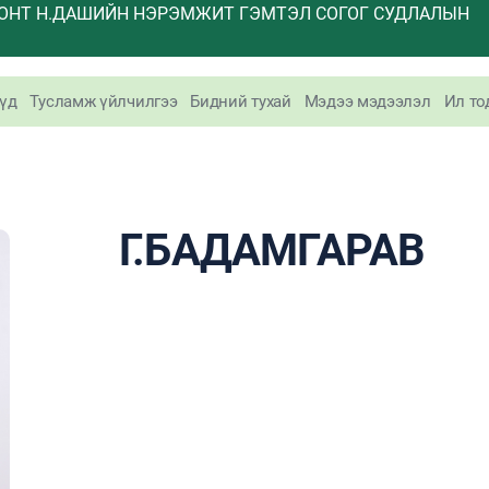
ОНТ Н.ДАШИЙН НЭРЭМЖИТ ГЭМТЭЛ СОГОГ СУДЛАЛЫН
үд
Тусламж үйлчилгээ
Бидний тухай
Мэдээ мэдээлэл
Ил то
Г.БАДАМГАРАВ