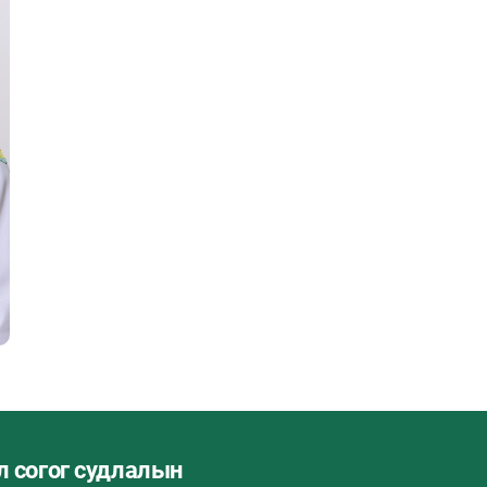
л согог судлалын