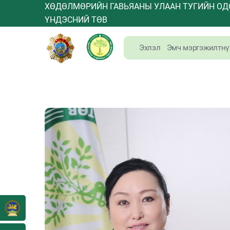
ХӨДӨЛМӨРИЙН ГАВЬЯАНЫ УЛААН ТУГИЙН ОД
ҮНДЭСНИЙ ТӨВ
Эхлэл
Эмч мэргэжилтнү