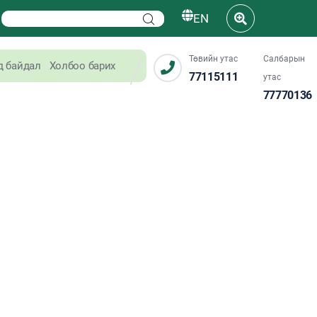
EN
Төвийн утас
Салбарын
д байдал
Холбоо барих
77115111
утас
77770136