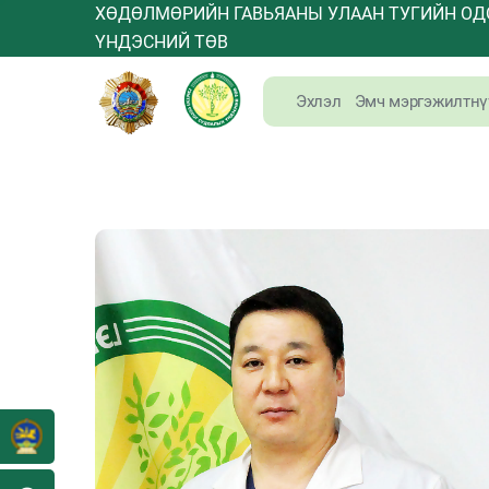
ХӨДӨЛМӨРИЙН ГАВЬЯАНЫ УЛААН ТУГИЙН ОД
ҮНДЭСНИЙ ТӨВ
Эхлэл
Эмч мэргэжилтнү