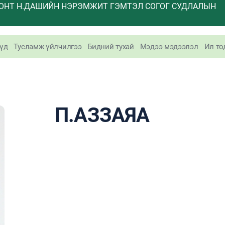
ОНТ Н.ДАШИЙН НЭРЭМЖИТ ГЭМТЭЛ СОГОГ СУДЛАЛЫН
үд
Тусламж үйлчилгээ
Бидний тухай
Мэдээ мэдээлэл
Ил то
П.АЗЗАЯА