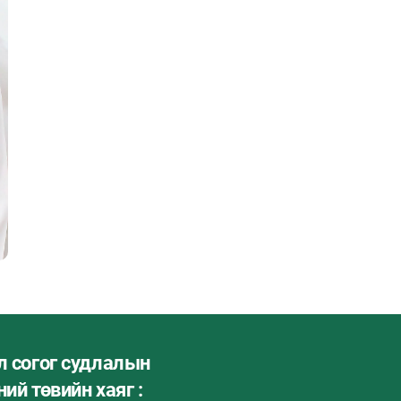
л согог судлалын
ий төвийн хаяг :