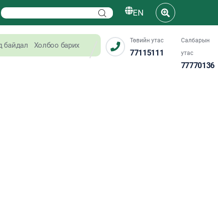
EN
Төвийн утас
Салбарын
д байдал
Холбоо барих
77115111
утас
77770136