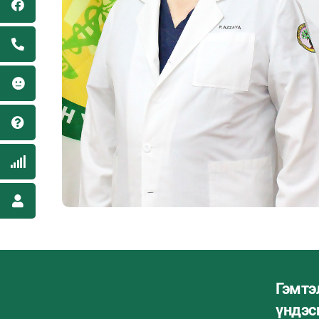
Гэмтэ
үндэсн