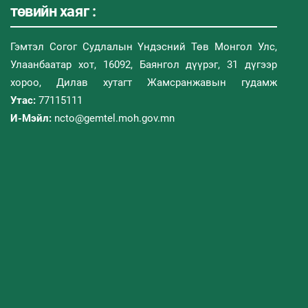
төвийн хаяг :
Гэмтэл Согог Судлалын Үндэсний Төв Монгол Улс,
Улаанбаатар хот, 16092, Баянгол дүүрэг, 31 дүгээр
хороо, Дилав хутагт Жамсранжавын гудамж
Утас:
77115111
И-Мэйл:
ncto@gemtel.moh.gov.mn