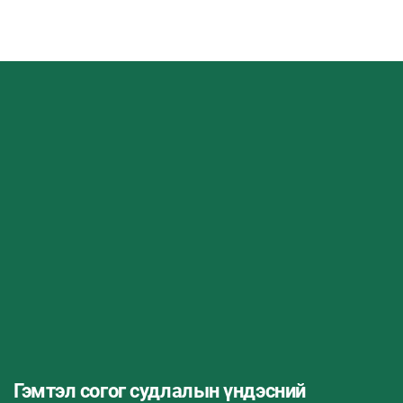
Гэмтэл согог судлалын үндэсний