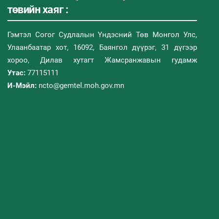
төвийн хаяг :
Гэмтэл Согог Судлалын Үндэсний Төв Монгол Улс,
Улаанбаатар хот, 16092, Баянгол дүүрэг, 31 дүгээр
хороо, Дилав хутагт Жамсранжавын гудамж
Утас:
77115111
И-Мэйл:
ncto@gemtel.moh.gov.mn