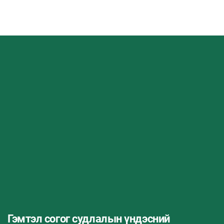
Гэмтэл согог судлалын үндэсний