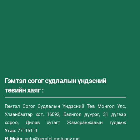
Гэмтэл согог судлалын үндэсний
төвийн хаяг :
Гэмтэл Согог Судлалын Үндэсний Төв Монгол Улс,
Улаанбаатар хот, 16092, Баянгол дүүрэг, 31 дүгээр
хороо, Дилав хутагт Жамсранжавын гудамж
Утас:
77115111
И-Мэйл:
ncto@gemtel.moh.gov.mn