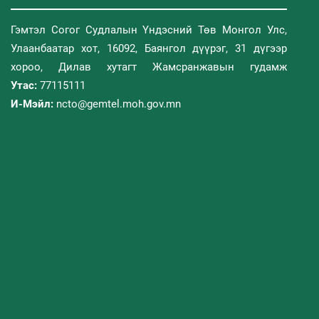
Гэмтэл Согог Судлалын Үндэсний Төв Монгол Улс,
Улаанбаатар хот, 16092, Баянгол дүүрэг, 31 дүгээр
хороо, Дилав хутагт Жамсранжавын гудамж
Утас:
77115111
И-Мэйл:
ncto@gemtel.moh.gov.mn