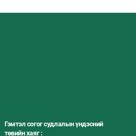
Гэмтэл согог судлалын үндэсний
төвийн хаяг :