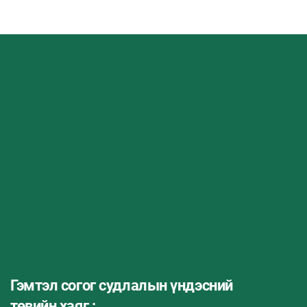
Гэмтэл согог судлалын үндэсний
төвийн хаяг :