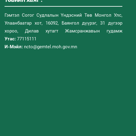
Гэмтэл Согог Судлалын Үндэсний Төв Монгол Улс,
Улаанбаатар хот, 16092, Баянгол дүүрэг, 31 дүгээр
хороо, Дилав хутагт Жамсранжавын гудамж
Утас:
77115111
И-Мэйл:
ncto@gemtel.moh.gov.mn