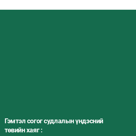
Гэмтэл согог судлалын үндэсний
төвийн хаяг :