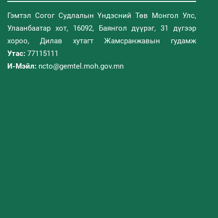
Гэмтэл Согог Судлалын Үндэсний Төв Монгол Улс,
Улаанбаатар хот, 16092, Баянгол дүүрэг, 31 дүгээр
хороо, Дилав хутагт Жамсранжавын гудамж
Утас:
77115111
И-Мэйл:
ncto@gemtel.moh.gov.mn