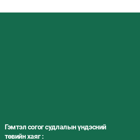
Гэмтэл согог судлалын үндэсний
төвийн хаяг :