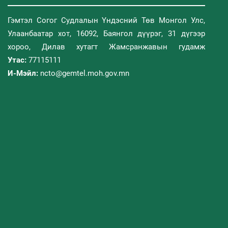
Гэмтэл Согог Судлалын Үндэсний Төв Монгол Улс,
Улаанбаатар хот, 16092, Баянгол дүүрэг, 31 дүгээр
хороо, Дилав хутагт Жамсранжавын гудамж
Утас:
77115111
И-Мэйл:
ncto@gemtel.moh.gov.mn