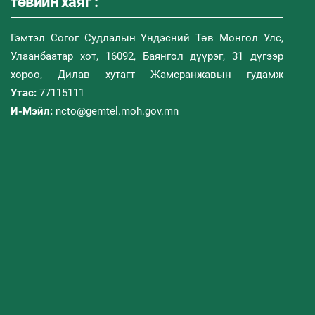
төвийн хаяг :
Гэмтэл Согог Судлалын Үндэсний Төв Монгол Улс,
Улаанбаатар хот, 16092, Баянгол дүүрэг, 31 дүгээр
хороо, Дилав хутагт Жамсранжавын гудамж
Утас:
77115111
И-Мэйл:
ncto@gemtel.moh.gov.mn