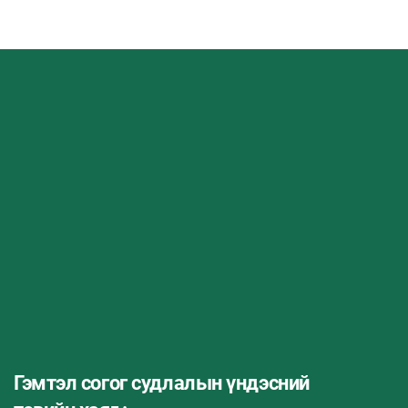
Гэмтэл согог судлалын үндэсний