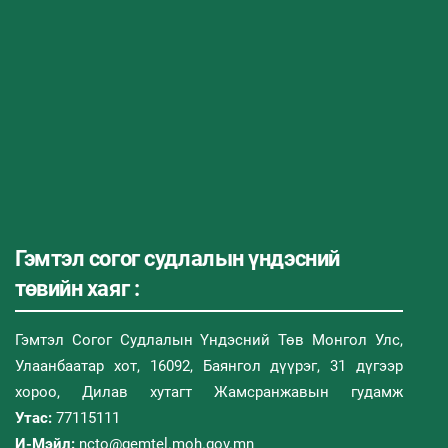
Гэмтэл согог судлалын үндэсний
төвийн хаяг :
Гэмтэл Согог Судлалын Үндэсний Төв Монгол Улс,
Улаанбаатар хот, 16092, Баянгол дүүрэг, 31 дүгээр
хороо, Дилав хутагт Жамсранжавын гудамж
Утас:
77115111
И-Мэйл:
ncto@gemtel.moh.gov.mn