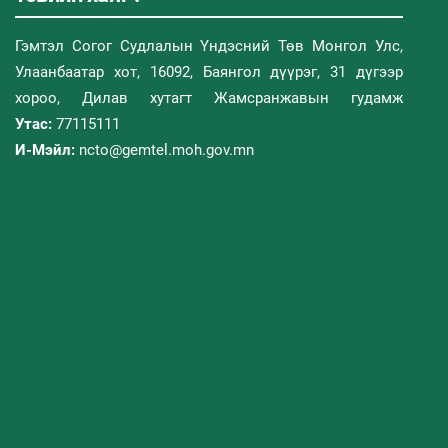
Гэмтэл Согог Судлалын Үндэсний Төв Монгол Улс,
Улаанбаатар хот, 16092, Баянгол дүүрэг, 31 дүгээр
хороо, Дилав хутагт Жамсранжавын гудамж
Утас:
77115111
И-Мэйл:
ncto@gemtel.moh.gov.mn