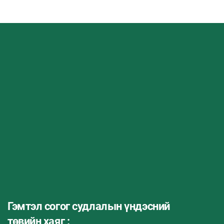
Гэмтэл согог судлалын үндэсний
төвийн хаяг :