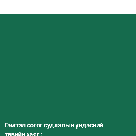
Гэмтэл согог судлалын үндэсний
төвийн хаяг :