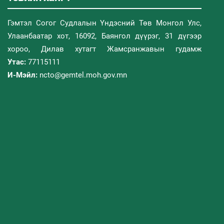
Гэмтэл Согог Судлалын Үндэсний Төв Монгол Улс,
Улаанбаатар хот, 16092, Баянгол дүүрэг, 31 дүгээр
хороо, Дилав хутагт Жамсранжавын гудамж
Утас:
77115111
И-Мэйл:
ncto@gemtel.moh.gov.mn