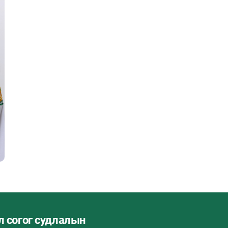
л согог судлалын