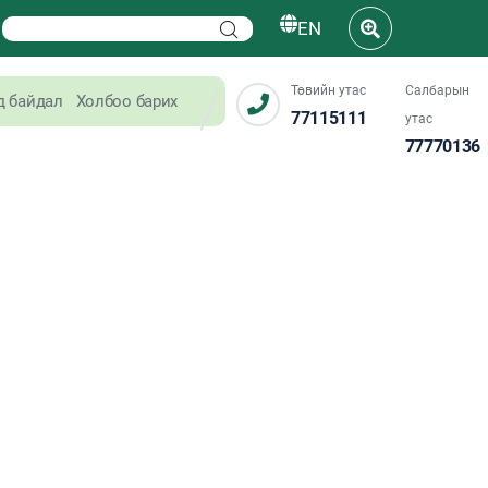
EN
Төвийн утас
Салбарын
д байдал
Холбоо барих
77115111
утас
77770136