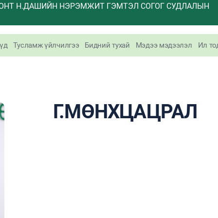
ОНТ Н.ДАШИЙН НЭРЭМЖИТ ГЭМТЭЛ СОГОГ СУДЛАЛЫН
үд
Тусламж үйлчилгээ
Бидний тухай
Мэдээ мэдээлэл
Ил то
Г.МӨНХЦАЦРАЛ