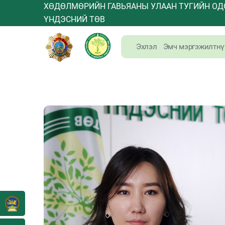
ХӨДӨЛМӨРИЙН ГАВЬЯАНЫ УЛААН ТУГИЙН ОД
ҮНДЭСНИЙ ТӨВ
Эхлэл
Эмч мэргэжилтнү