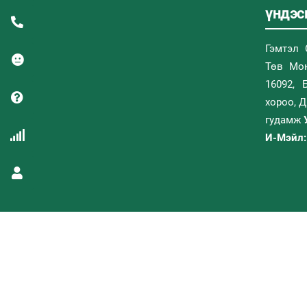
үндэсн
Гэмтэл 
Төв Мон
16092, 
хороо, 
гудамж
И-Мэйл: