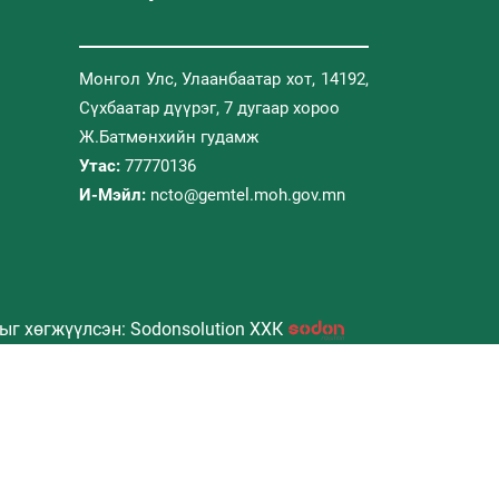
Монгол Улс, Улаанбаатар хот, 14192,
Сүхбаатар дүүрэг, 7 дугаар хороо
Ж.Батмөнхийн гудамж
Утас:
77770136
И-Мэйл:
ncto@gemtel.moh.gov.mn
ыг хөгжүүлсэн: Sodonsolution ХХК