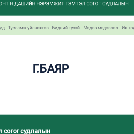
ОНТ Н.ДАШИЙН НЭРЭМЖИТ ГЭМТЭЛ СОГОГ СУДЛАЛЫН
үд
Тусламж үйлчилгээ
Бидний тухай
Мэдээ мэдээлэл
Ил то
Г.БАЯР
л согог судлалын