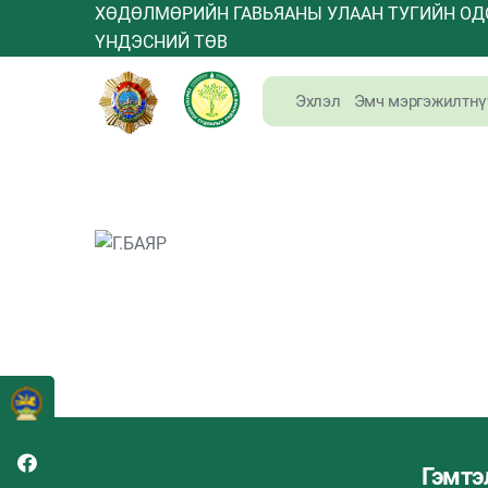
ХӨДӨЛМӨРИЙН ГАВЬЯАНЫ УЛААН ТУГИЙН ОД
ҮНДЭСНИЙ ТӨВ
Эхлэл
Эмч мэргэжилтнү
Гэмтэ