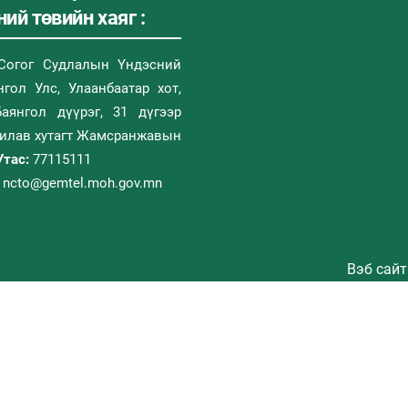
ий төвийн хаяг :
Согог Судлалын Үндэсний
гол Улс, Улаанбаатар хот,
Баянгол дүүрэг, 31 дүгээр
Дилав хутагт Жамсранжавын
Утас:
77115111
ncto@gemtel.moh.gov.mn
Вэб сайт