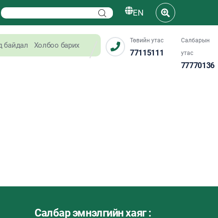
EN
Төвийн утас
Салбарын
д байдал
Холбоо барих
77115111
утас
77770136
Салбар эмнэлгийн хаяг :