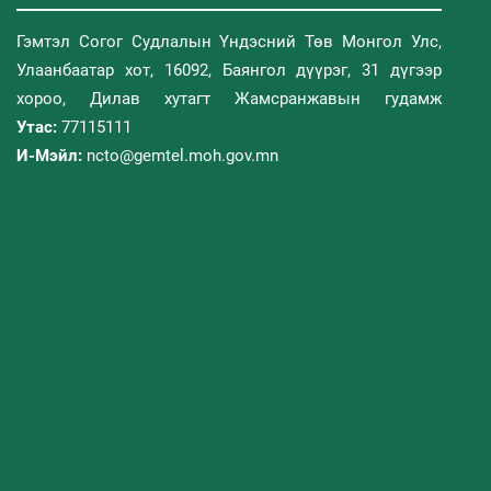
Гэмтэл Согог Судлалын Үндэсний Төв Монгол Улс,
Улаанбаатар хот, 16092, Баянгол дүүрэг, 31 дүгээр
хороо, Дилав хутагт Жамсранжавын гудамж
Утас:
77115111
И-Мэйл:
ncto@gemtel.moh.gov.mn