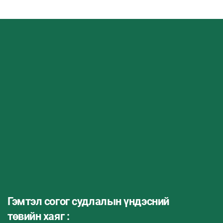
Гэмтэл согог судлалын үндэсний
төвийн хаяг :