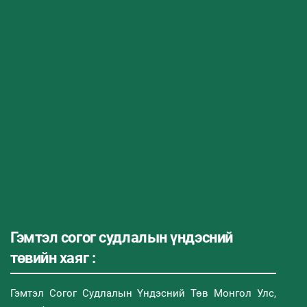
Гэмтэл согог судлалын үндэсний
төвийн хаяг :
Гэмтэл Согог Судлалын Үндэсний Төв Монгол Улс,