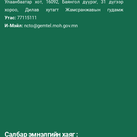
Улаанбаатар хот, 16092, Баянгол дүүрэг, 31 дүгээр
хороо, Дилав хутагт Жамсранжавын гудамж
Утас:
77115111
И-Мэйл:
ncto@gemtel.moh.gov.mn
Салбар эмнэлгийн хаяг :