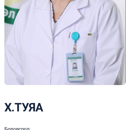
Х.ТУЯА
Боловсрол