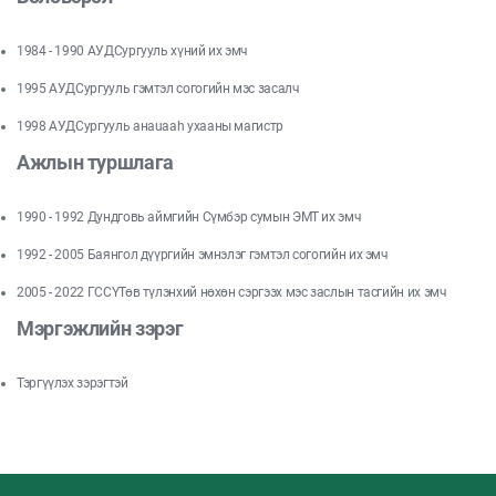
1984 - 1990 АУДСургууль хүний их эмч
1995 АУДСургууль гэмтэл согогийн мэс засалч
1998 АУДСургууль анаuааh ухааны магистр
Ажлын туршлага
1990 - 1992 Дундговь аймгийн Сүмбэр сумын ЭМТ их эмч
1992 - 2005 Баянгол дүүргийн эмнэлэг гэмтэл согогийн их эмч
2005 - 2022 ГССҮТөв түлэнхий нөхөн сэргээх мэс заслын тасгийн их эмч
Мэргэжлийн зэрэг
Тэргүүлэх зэрэгтэй