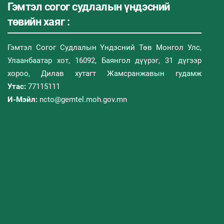
Гэмтэл согог судлалын үндэсний
төвийн хаяг :
Гэмтэл Согог Судлалын Үндэсний Төв Монгол Улс,
Улаанбаатар хот, 16092, Баянгол дүүрэг, 31 дүгээр
хороо, Дилав хутагт Жамсранжавын гудамж
Утас:
77115111
И-Мэйл:
ncto@gemtel.moh.gov.mn