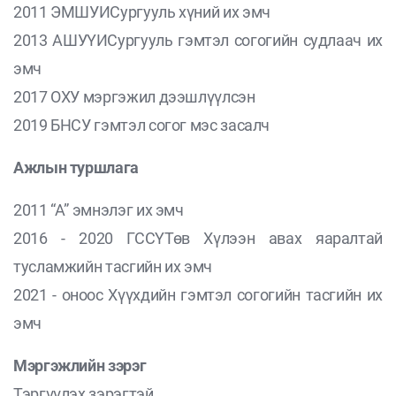
2011 ЭМШУИСургууль хүний их эмч
2013 АШУҮИСургууль гэмтэл согогийн судлаач их
эмч
2017 ОХУ мэргэжил дээшлүүлсэн
2019 БНСУ гэмтэл согог мэс засалч
Ажлын туршлага
2011 “А” эмнэлэг их эмч
2016 - 2020 ГССҮТөв Хүлээн авах яаралтай
тусламжийн тасгийн их эмч
2021 - оноос Хүүхдийн гэмтэл согогийн тасгийн их
эмч
Мэргэжлийн зэрэг
Тэргүүлэх зэрэгтэй