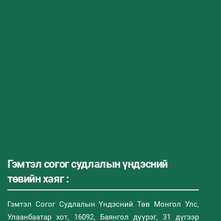
Гэмтэл согог судлалын үндэсний
төвийн хаяг :
Гэмтэл Согог Судлалын Үндэсний Төв Монгол Улс,
Улаанбаатар хот, 16092, Баянгол дүүрэг, 31 дүгээр