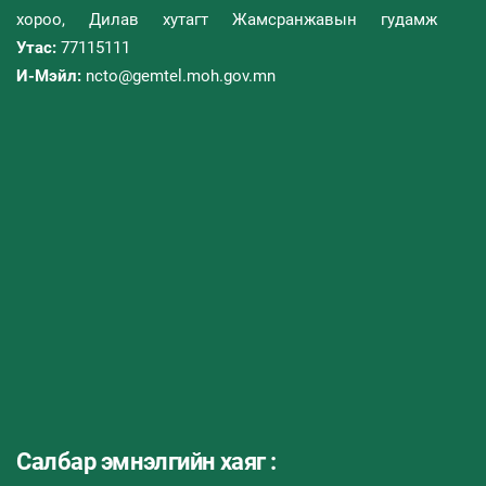
хороо, Дилав хутагт Жамсранжавын гудамж
Утас:
77115111
И-Мэйл:
ncto@gemtel.moh.gov.mn
Салбар эмнэлгийн хаяг :