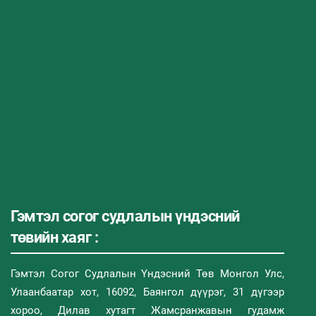
Гэмтэл согог судлалын үндэсний
төвийн хаяг :
Гэмтэл Согог Судлалын Үндэсний Төв Монгол Улс,
Улаанбаатар хот, 16092, Баянгол дүүрэг, 31 дүгээр
хороо, Дилав хутагт Жамсранжавын гудамж