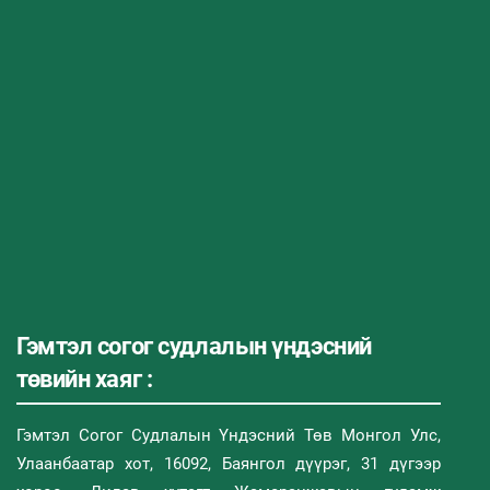
Гэмтэл согог судлалын үндэсний
төвийн хаяг :
Гэмтэл Согог Судлалын Үндэсний Төв Монгол Улс,
Улаанбаатар хот, 16092, Баянгол дүүрэг, 31 дүгээр