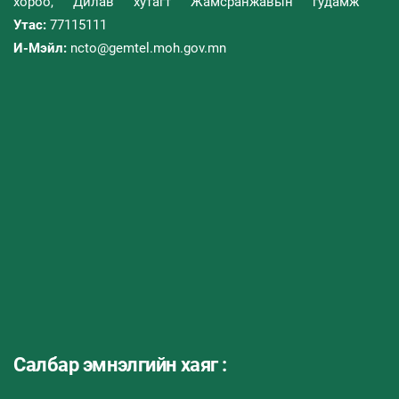
хороо, Дилав хутагт Жамсранжавын гудамж
Утас:
77115111
И-Мэйл:
ncto@gemtel.moh.gov.mn
Салбар эмнэлгийн хаяг :