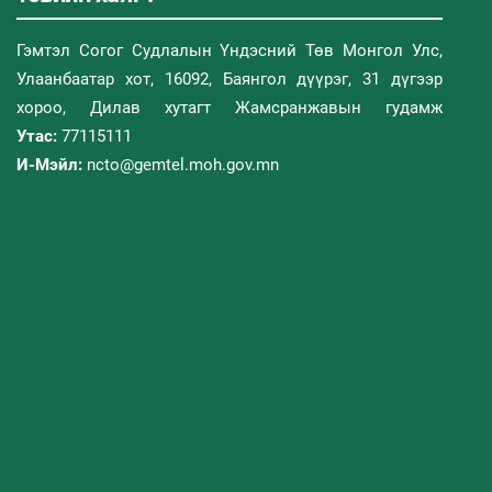
Гэмтэл Согог Судлалын Үндэсний Төв Монгол Улс,
Улаанбаатар хот, 16092, Баянгол дүүрэг, 31 дүгээр
хороо, Дилав хутагт Жамсранжавын гудамж
Утас:
77115111
И-Мэйл:
ncto@gemtel.moh.gov.mn