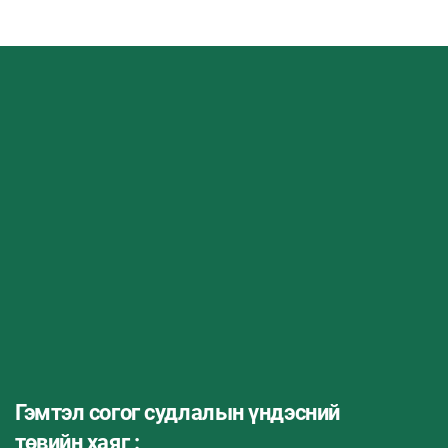
Гэмтэл согог судлалын үндэсний
төвийн хаяг :