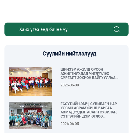
Сүүлийн нийтлэлүүд
ШИНЭЭР АЖИЛД ОРСОН
АЖИЛТНУУДАД ЧИГЛҮҮЛЭХ
СУРГАЛТ ЗОХИОН БАЙГУУЛЛАА...
2026-06-08
ГССҮТ-ИЙН ЭМЧ, СУВИЛАГЧ НАР
УЛСЫН АСРАМЖИНД БАЙГАА
АХМАДУУДЫГ АСАРЧ СУВИЛАН,
СЭТГЭЛИЙН ДЭМ ӨГЛӨӨ...
2026-06-05