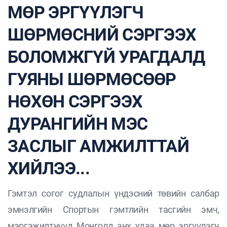
МӨР ЭРГҮҮЛЭГЧ
ШӨРМӨСНИЙ СЭРГЭЭХ
БОЛОМЖГҮЙ УРАГДАЛД
ГУЯНЫ ШӨРМӨСӨӨР
НӨХӨН СЭРГЭЭХ
ДУРАНГИЙН МЭС
ЗАСЛЫГ АМЖИЛТТАЙ
ХИЙЛЭЭ...
Гэмтэл согог судлалын үндэсний төвийн салбар
эмнэлгийн Спортын гэмтлийн тасгийн эмч,
мэргэжилтнүүд Монголд анх удаа мөр эргүүлэгч