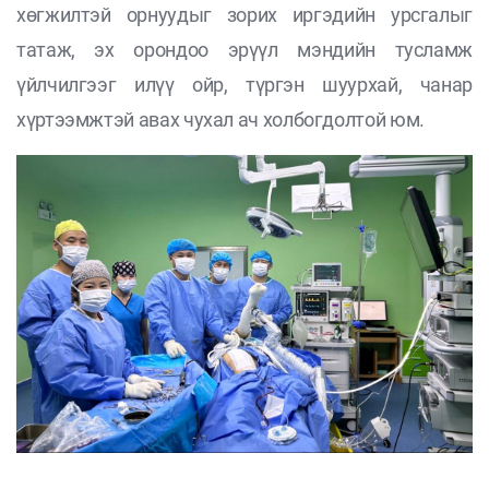
хөгжилтэй орнуудыг зорих иргэдийн урсгалыг
татаж, эх орондоо эрүүл мэндийн тусламж
үйлчилгээг илүү ойр, түргэн шуурхай, чанар
хүртээмжтэй авах чухал ач холбогдолтой юм.