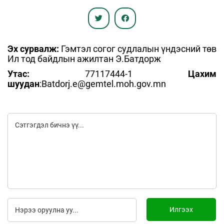
Эх сурвалж:
Гэмтэл согог судлалын үндэсний төв
Ил тод байдлын ажилтан Э.Батдорж
Утас:
77117444-1
Цахим
шуудан
:Batdorj.e@gemtel.moh.gov.mn
Илгээх