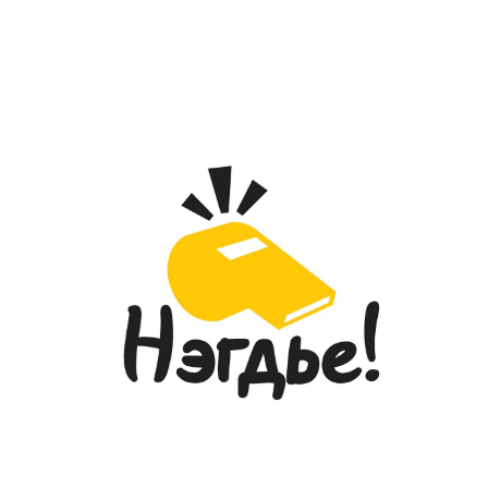
ГССҮТ-ИЙН УДИРДАХ БОЛОН ДУНД
ШАТНЫ АЛБАН ХААГЧИД МОНГОЛ
БИЧГИЙН СУРГАЛТАД
ХАМРАГДЛАА...
2026-05-28
ГЭМТЭЛ СОГОГ СУДЛАЛЫН
РЕЗИДЕНТ ЭМЧ НАР “УР ЧАДВАРЫН
ТЭМЦЭЭН”-ЭЭР ШИЛДГҮҮДЭЭ
ТОДРУУЛЛАА...
2026-05-27
“УЛААНБААТАР МАРАФОН-2026”
ОЛОН УЛСЫН ГҮЙЛТИЙН ТЭМЦЭЭНД
ГССҮТ-ИЙН ЭМЧ, МЭРГЭЖИЛТНҮҮД
АМЖИЛТТАЙ ОРОЛЦЛОО...
2026-05-26
ГЭМТЭЛ СОГОГ СУДЛАЛЫН
ҮНДЭСНИЙ ТӨВИЙН ДЭРГЭДЭХ
ЭМНЭЛГИЙН МЭРГЭЖИЛТНИЙ ЁС
ЗҮЙН САЛБАР ХОРООНЫ
ГИШҮҮДИЙН СОНГОН
ШАЛГАРУУЛАЛТ
2026-05-20