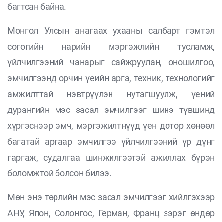
багтсан байна.
Монгол Улсын анагаах ухааны салбарт гэмтэл
согогийн нарийн мэргэжлийн тусламж,
үйлчилгээний чанарыг сайжруулан, оношилгоо,
эмчилгээнд орчин үеийн арга, техник, технологийг
амжилттай нэвтрүүлэн нутагшуулж, үений
дурангийн мэс засал эмчилгээг шинэ түвшинд
хүргэснээр эмч, мэргэжилтнүүд үен дотор хөнөөл
багатай аргаар эмчилгээ үйлчилгээний үр дүнг
гаргаж, судалгаа шинжилгээтэй ажиллах бүрэн
боломжтой болсон билээ.
Мөн энэ төрлийн мэс засал эмчилгээг хийлгэхээр
АНУ, Япон, Солонгос, Герман, Франц зэрэг өндөр