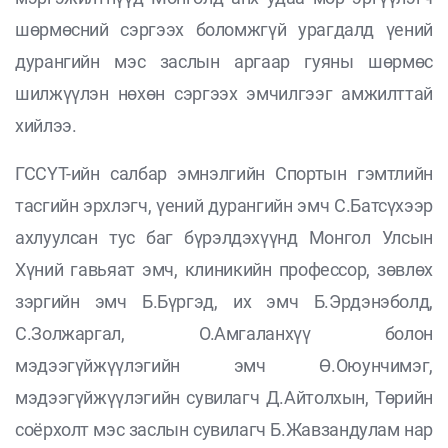
шөрмөсний сэргээх боломжгүй урагдалд үений
дурангийн мэс заслын аргаар гуяны шөрмөс
шилжүүлэн нөхөн сэргээх эмчилгээг амжилттай
хийлээ.
ГССҮТ-ийн салбар эмнэлгийн Спортын гэмтлийн
тасгийн эрхлэгч, үений дурангийн эмч С.Батсүхээр
ахлуулсан тус баг бүрэлдэхүүнд Монгол Улсын
Хүний гавьяат эмч, клиникийн профессор, зөвлөх
зэргийн эмч Б.Бүргэд, их эмч Б.Эрдэнэболд,
С.Золжаргал, О.Амгаланхүү болон
мэдээгүйжүүлэгийн эмч Ө.Оюунчимэг,
мэдээгүйжүүлэгийн сувилагч Д.Айтолхын, Төрийн
соёрхолт мэс заслын сувилагч Б.Жавзандулам нар