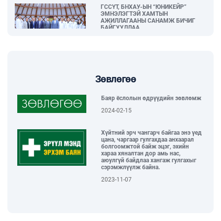
ГССҮТ, БНХАУ-ЫН “ЮНИКЕЙР”
ЭМНЭЛЭГТЭЙ ХАМТЫН
АЖИЛЛАГААНЫ САНАМЖ БИЧИГ
БАЙГУУЛЛАА...
2026-06-04
“Тамхины эсрэг өдөр – Таны нэгдэх
өдөр” нийгмийн арт хөдөлгөөн
зохион байгуулагдлаа...
Зөвлөгөө
2026-06-02
Баяр ёслолын өдрүүдийн зөвлөмж
2024-02-15
ГССҮТ, БНХАУ-ЫН “HUNAN”
ХҮҮХДИЙН ЭМНЭЛЭГТЭЙ ХАМТАРЧ
Хүйтний эрч чангарч байгаа энэ үед
АЖИЛЛАХААР БОЛЛОО...
цана, чаргаар гулгахдаа анхаарал
2026-05-29
болгоомжтой байж эцэг, эхийн
хараа хяналтан дор амь нас,
аюулгүй байдлаа хангаж гулгахыг
сэрэмжлүүлж байна.
ХҮҮХЭД БАГАЧУУДАА БАЯРЛУУЛЖ,
ОДОНТОЙ ЭЭЖҮҮДДЭЭ ХҮНДЭТГЭЛ
2023-11-07
ҮЗҮҮЛСЭН “ЭХ ҮРСИЙН БАЯРЫН
ӨДӨРЛӨГ” БОЛЛОО...
2026-05-29