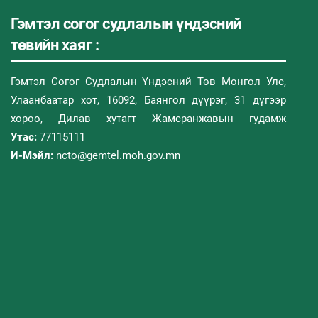
Гэмтэл согог судлалын үндэсний
төвийн хаяг :
Гэмтэл Согог Судлалын Үндэсний Төв Монгол Улс,
Улаанбаатар хот, 16092, Баянгол дүүрэг, 31 дүгээр
хороо, Дилав хутагт Жамсранжавын гудамж
Утас:
77115111
И-Мэйл:
ncto@gemtel.moh.gov.mn