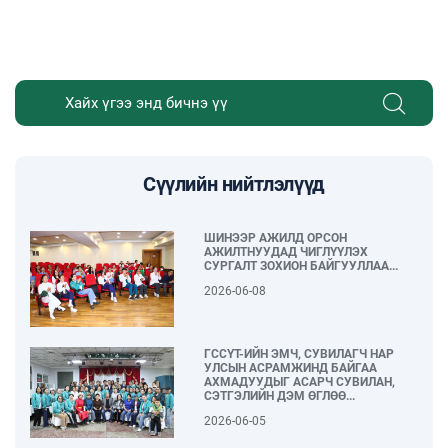
Сүүлийн нийтлэлүүд
ШИНЭЭР АЖИЛД ОРСОН
АЖИЛТНУУДАД ЧИГЛҮҮЛЭХ
СУРГАЛТ ЗОХИОН БАЙГУУЛЛАА...
2026-06-08
ГССҮТ-ИЙН ЭМЧ, СУВИЛАГЧ НАР
УЛСЫН АСРАМЖИНД БАЙГАА
АХМАДУУДЫГ АСАРЧ СУВИЛАН,
СЭТГЭЛИЙН ДЭМ ӨГЛӨӨ...
2026-06-05