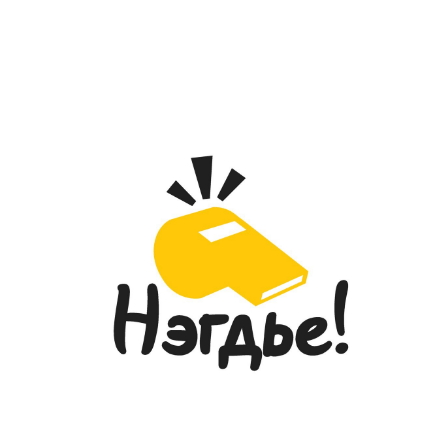
ГССҮТ-ИЙН УДИРДАХ БОЛОН ДУНД
ШАТНЫ АЛБАН ХААГЧИД МОНГОЛ
БИЧГИЙН СУРГАЛТАД
ХАМРАГДЛАА...
2026-05-28
ГЭМТЭЛ СОГОГ СУДЛАЛЫН
РЕЗИДЕНТ ЭМЧ НАР “УР ЧАДВАРЫН
ТЭМЦЭЭН”-ЭЭР ШИЛДГҮҮДЭЭ
ТОДРУУЛЛАА...
2026-05-27
“УЛААНБААТАР МАРАФОН-2026”
ОЛОН УЛСЫН ГҮЙЛТИЙН ТЭМЦЭЭНД
ГССҮТ-ИЙН ЭМЧ, МЭРГЭЖИЛТНҮҮД
АМЖИЛТТАЙ ОРОЛЦЛОО...
2026-05-26
ГЭМТЭЛ СОГОГ СУДЛАЛЫН
ҮНДЭСНИЙ ТӨВИЙН ДЭРГЭДЭХ
ЭМНЭЛГИЙН МЭРГЭЖИЛТНИЙ ЁС
ЗҮЙН САЛБАР ХОРООНЫ
ГИШҮҮДИЙН СОНГОН
ШАЛГАРУУЛАЛТ
2026-05-20