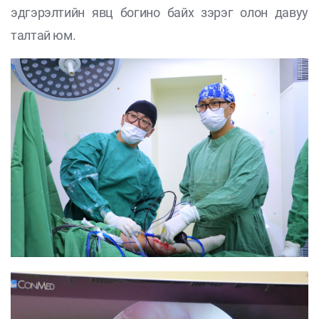
эдгэрэлтийн явц богино байх зэрэг олон давуу
талтай юм.