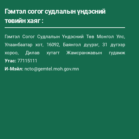
Гэмтэл согог судлалын үндэсний
төвийн хаяг :
Гэмтэл Согог Судлалын Үндэсний Төв Монгол Улс,
Улаанбаатар хот, 16092, Баянгол дүүрэг, 31 дүгээр
хороо, Дилав хутагт Жамсранжавын гудамж
Утас:
77115111
И-Мэйл:
ncto@gemtel.moh.gov.mn