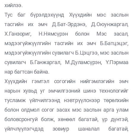
хийлээ.
Тус баг бүрэлдэхүүнд Хүүхдийн мэс заслын
тасгийн их эмч Д.Бат-Эрдэнэ, Д.Оюунжаргал,
Х.Ганзориг, Н.Нямсүрэн болон Мэс засал,
мэдээгүйжүүлгийн тасгийн их эмч Б.Батцэцэг,
мэдээгүйжүүлгийн сувилагч Б.Цэцгээ, мэс заслын
сувилагч Б.Ганжаргал, М.Дуламсүрэн, Ү.Пэрмаа
нар багтсан байна.
Хүүхдийн гэмтэл согогийн нийгэмлэгийн эмч
нарын хувьд уг эмчилгээний шинэ технологийг
тусламж үйлчилгээнд нэвтрүүлснээр төрөлхийн
болон олдмол согог засах мэс заслын арга улам
боловсронгуй болж, хөнөөл багатай, үр дүнтэй,
үйлчлүүлэгчдэд зовиур шаналал багатай,