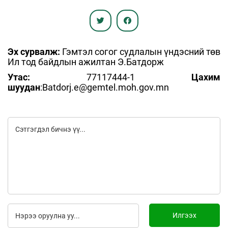
Эх сурвалж:
Гэмтэл согог судлалын үндэсний төв
Ил тод байдлын ажилтан Э.Батдорж
Утас:
77117444-1
Цахим
шуудан
:Batdorj.e@gemtel.moh.gov.mn
Илгээх