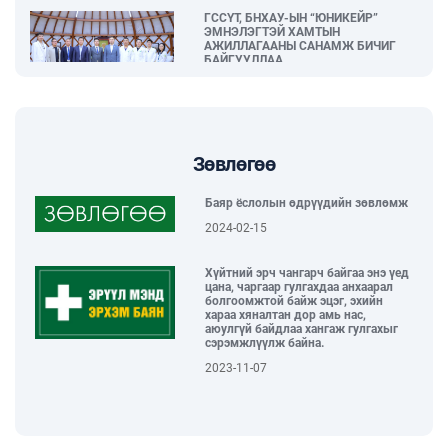
ГССҮТ, БНХАУ-ЫН “ЮНИКЕЙР”
ЭМНЭЛЭГТЭЙ ХАМТЫН
АЖИЛЛАГААНЫ САНАМЖ БИЧИГ
БАЙГУУЛЛАА...
2026-06-04
“Тамхины эсрэг өдөр – Таны нэгдэх
өдөр” нийгмийн арт хөдөлгөөн
зохион байгуулагдлаа...
Зөвлөгөө
2026-06-02
Баяр ёслолын өдрүүдийн зөвлөмж
2024-02-15
ГССҮТ, БНХАУ-ЫН “HUNAN”
ХҮҮХДИЙН ЭМНЭЛЭГТЭЙ ХАМТАРЧ
Хүйтний эрч чангарч байгаа энэ үед
АЖИЛЛАХААР БОЛЛОО...
цана, чаргаар гулгахдаа анхаарал
2026-05-29
болгоомжтой байж эцэг, эхийн
хараа хяналтан дор амь нас,
аюулгүй байдлаа хангаж гулгахыг
сэрэмжлүүлж байна.
ХҮҮХЭД БАГАЧУУДАА БАЯРЛУУЛЖ,
ОДОНТОЙ ЭЭЖҮҮДДЭЭ ХҮНДЭТГЭЛ
2023-11-07
ҮЗҮҮЛСЭН “ЭХ ҮРСИЙН БАЯРЫН
ӨДӨРЛӨГ” БОЛЛОО...
2026-05-29