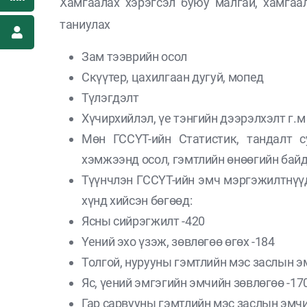
Хамгаалах хэрэгсэл буюу малгай, хамгаа
таниулах
Зам тээврийн осол
Скүүтер, цахилгаан дугуй, мопед
Түлэгдэлт
Хүчирхийлэл, үе тэнгийн дээрэлхэлт г.м
Мөн ГССҮТ-ийн Статистик, тандалт 
хэмжээнд осол, гэмтлийн өнөөгийн бай
Түүнчлэн ГССҮТ-ийн эмч мэргэжилтнүүд
хүнд хийсэн бөгөөд:
Ясны сийрэгжилт -420
Үений эхо үзэж, зөвлөгөө өгөх -184
Толгой, нурууны гэмтлийн мэс заслын э
Яс, үений эмгэгийн эмчийн зөвлөгөө -17
Гар сарвууны гэмтлийн мэс заслын эмчи