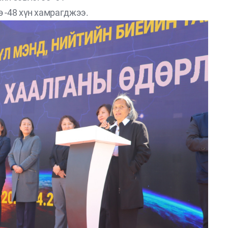
 -48 хүн хамрагджээ.