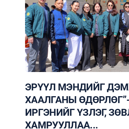
ЭРҮҮЛ МЭНДИЙГ ДЭМ
ХААЛГАНЫ ӨДӨРЛӨГ”-
ИРГЭНИЙГ ҮЗЛЭГ, ЗӨ
ХАМРУУЛЛАА...