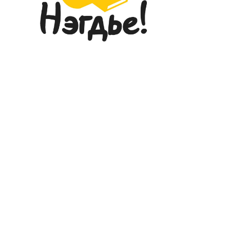
ГҮЙЛТИЙН ТЭМЦЭЭНД ГССҮТ-
ИЙН ЭМЧ, МЭРГЭЖИЛТНҮҮД
АМЖИЛТТАЙ ОРОЛЦЛОО...
2026-05-26
ГЭМТЭЛ СОГОГ СУДЛАЛЫН
ҮНДЭСНИЙ ТӨВИЙН ДЭРГЭДЭХ
ЭМНЭЛГИЙН МЭРГЭЖИЛТНИЙ
ЁС ЗҮЙН САЛБАР ХОРООНЫ
ГИШҮҮДИЙН СОНГОН
ШАЛГАРУУЛАЛТ
2026-05-20