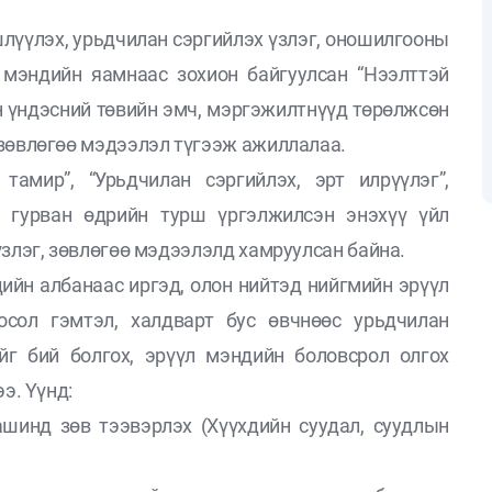
лүүлэх, урьдчилан сэргийлэх үзлэг, оношилгооны
 мэндийн яамнаас зохион байгуулсан “Нээлттэй
н үндэсний төвийн эмч, мэргэжилтнүүд төрөлжсөн
зөвлөгөө мэдээлэл түгээж ажиллалаа.
тамир”, “Урьдчилан сэргийлэх, эрт илрүүлэг”,
т гурван өдрийн турш үргэлжилсэн энэхүү үйл
үзлэг, зөвлөгөө мэдээлэлд хамруулсан байна.
ийн албанаас иргэд, олон нийтэд нийгмийн эрүүл
осол гэмтэл, халдварт бус өвчнөөс урьдчилан
йг бий болгох, эрүүл мэндийн боловсрол олгох
ээ. Үүнд:
ашинд зөв тээвэрлэх (Хүүхдийн суудал, суудлын