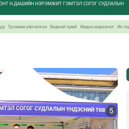
ОНТ Н.ДАШИЙН НЭРЭМЖИТ ГЭМТЭЛ СОГОГ СУДЛАЛЫН
үд
Тусламж үйлчилгээ
Бидний тухай
Мэдээ мэдээлэл
Ил то