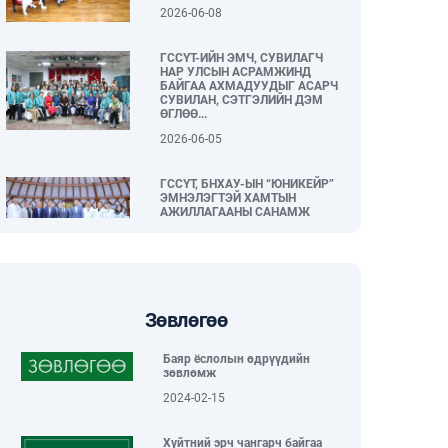
2026-06-08
ГССҮТ-ИЙН ЭМЧ, СУВИЛАГЧ
НАР УЛСЫН АСРАМЖИНД
БАЙГАА АХМАДУУДЫГ АСАРЧ
СУВИЛАН, СЭТГЭЛИЙН ДЭМ
ӨГЛӨӨ...
2026-06-05
ГССҮТ, БНХАУ-ЫН “ЮНИКЕЙР”
ЭМНЭЛЭГТЭЙ ХАМТЫН
АЖИЛЛАГААНЫ САНАМЖ
БИЧИГ БАЙГУУЛЛАА...
2026-06-04
“Тамхины эсрэг өдөр – Таны
нэгдэх өдөр” нийгмийн арт
Зөвлөгөө
хөдөлгөөн зохион
байгуулагдлаа...
Баяр ёслолын өдрүүдийн
2026-06-02
зөвлөмж
2024-02-15
ГССҮТ, БНХАУ-ЫН “HUNAN”
ХҮҮХДИЙН ЭМНЭЛЭГТЭЙ
ХАМТАРЧ АЖИЛЛАХААР
Хүйтний эрч чангарч байгаа