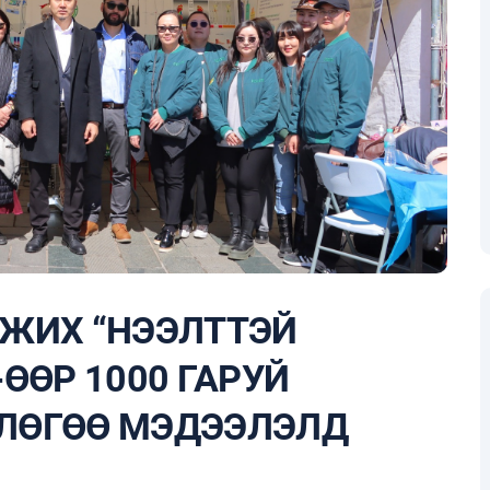
ЖИХ “НЭЭЛТТЭЙ
ӨӨР 1000 ГАРУЙ
ВЛӨГӨӨ МЭДЭЭЛЭЛД