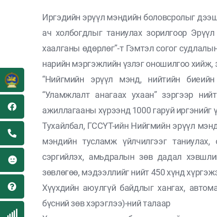
Иргэдийн эрүүл мэндийн боловсролыг дээш
ач холбогдлыг таниулах зорилгоор Эрүүл
хаалганы өдөрлөг”-т Гэмтэл согог судлалы
нарийн мэргэжлийн үзлэг оношилгоо хийж, 
“Нийгмийн эрүүл мэнд, нийтийн биеийн 
“Уламжлалт анагаах ухаан” зэргээр ний
ажиллагааны хүрээнд 1000 гаруй иргэнийг 
Тухайлбал, ГССҮТ-ийн Нийгмийн эрүүл мэнд
мэндийн тусламж үйлчилгээг таниулах, 
сэргийлэх, амьдралын зөв дадал хэвшли
зөвлөгөө, мэдээллийг нийт 450 хүнд хүргэж
Хүүхдийн аюулгүй байдлыг хангах, автом
бүсний зөв хэрэглээ)-ний талаар