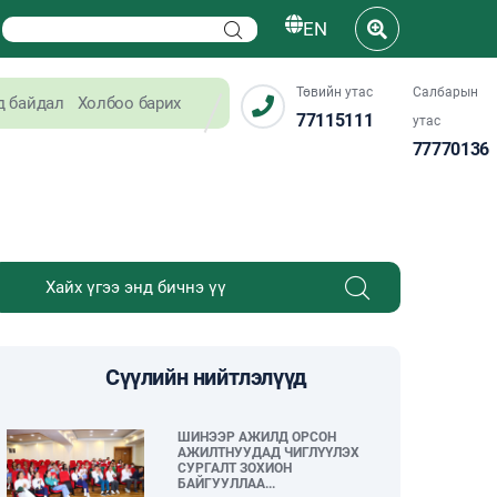
EN
Төвийн утас
Салбарын
д байдал
Холбоо барих
77115111
утас
77770136
Сүүлийн нийтлэлүүд
ШИНЭЭР АЖИЛД ОРСОН
АЖИЛТНУУДАД ЧИГЛҮҮЛЭХ
СУРГАЛТ ЗОХИОН
БАЙГУУЛЛАА...