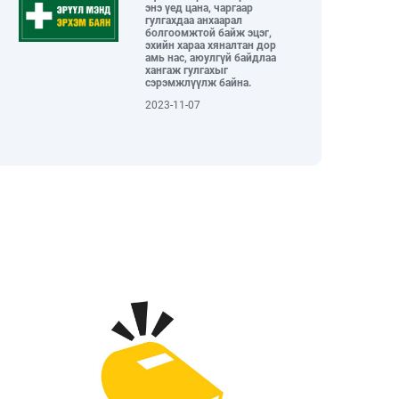
БОЛЛОО...
энэ үед цана, чаргаар
гулгахдаа анхаарал
2026-05-29
болгоомжтой байж эцэг,
эхийн хараа хяналтан дор
амь нас, аюулгүй байдлаа
ХҮҮХЭД БАГАЧУУДАА
хангаж гулгахыг
БАЯРЛУУЛЖ, ОДОНТОЙ
сэрэмжлүүлж байна.
ЭЭЖҮҮДДЭЭ ХҮНДЭТГЭЛ
ҮЗҮҮЛСЭН “ЭХ ҮРСИЙН
2023-11-07
БАЯРЫН ӨДӨРЛӨГ” БОЛЛОО...
2026-05-29
ГССҮТ-ИЙН УДИРДАХ БОЛОН
ДУНД ШАТНЫ АЛБАН ХААГЧИД
МОНГОЛ БИЧГИЙН СУРГАЛТАД
ХАМРАГДЛАА...
2026-05-28
ГЭМТЭЛ СОГОГ СУДЛАЛЫН
РЕЗИДЕНТ ЭМЧ НАР “УР
ЧАДВАРЫН ТЭМЦЭЭН”-ЭЭР
ШИЛДГҮҮДЭЭ ТОДРУУЛЛАА...
2026-05-27
“УЛААНБААТАР
МАРАФОН-2026” ОЛОН УЛСЫН