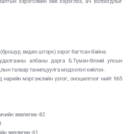
лалтын хэрэгслийн зөв хэрэглээ, ач холбогдлыг
 (брошур, видео шторк) зэрэг багтсан байна.
судалгааны албаны дарга Б.Түмэн-Өлзий улсын
длын талаар танилцуулга мэдээлэл хийлээ.
 нарийн мэргэжлийн үзлэг, оношилгоог нийт 965
мчийн зөвлөгөө -82
0
йн зөвлөгөө -61