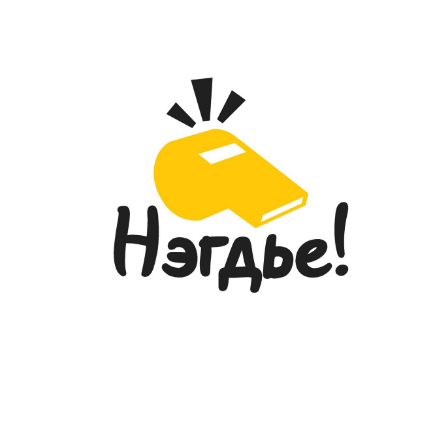
ГЭМТЭЛ СОГОГ СУДЛАЛЫН
РЕЗИДЕНТ ЭМЧ НАР “УР ЧАДВАРЫН
ТЭМЦЭЭН”-ЭЭР ШИЛДГҮҮДЭЭ
ТОДРУУЛЛАА...
2026-05-27
“УЛААНБААТАР МАРАФОН-2026”
ОЛОН УЛСЫН ГҮЙЛТИЙН ТЭМЦЭЭНД
ГССҮТ-ИЙН ЭМЧ, МЭРГЭЖИЛТНҮҮД
АМЖИЛТТАЙ ОРОЛЦЛОО...
2026-05-26
ГЭМТЭЛ СОГОГ СУДЛАЛЫН
ҮНДЭСНИЙ ТӨВИЙН ДЭРГЭДЭХ
ЭМНЭЛГИЙН МЭРГЭЖИЛТНИЙ ЁС
ЗҮЙН САЛБАР ХОРООНЫ
ГИШҮҮДИЙН СОНГОН
ШАЛГАРУУЛАЛТ
2026-05-20