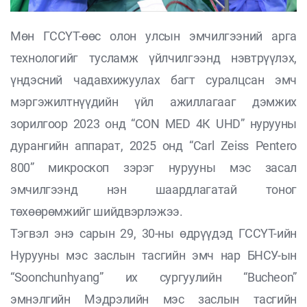
Мөн ГССҮТ-өөс олон улсын эмчилгээний арга
технологийг тусламж үйлчилгээнд нэвтрүүлэх,
үндэсний чадавхижуулах багт суралцсан эмч
мэргэжилтнүүдийн үйл ажиллагааг дэмжих
зорилгоор 2023 онд “CON MED 4К UHD” нурууны
дурангийн аппарат, 2025 онд “Carl Zeiss Pentero
800” микроскоп зэрэг нурууны мэс засал
эмчилгээнд нэн шаардлагатай тоног
төхөөрөмжийг шийдвэрлэжээ.
Тэгвэл энэ сарын 29, 30-ны өдрүүдэд ГССҮТ-ийн
Нурууны мэс заслын тасгийн эмч нар БНСУ-ын
“Soonchunhyang” их сургуулийн “Bucheon”
эмнэлгийн Мэдрэлийн мэс заслын тасгийн