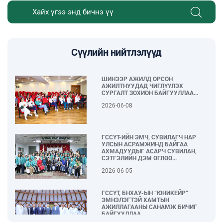
Сүүлийн нийтлэлүүд
ШИНЭЭР АЖИЛД ОРСОН
АЖИЛТНУУДАД ЧИГЛҮҮЛЭХ
СУРГАЛТ ЗОХИОН БАЙГУУЛЛАА...
2026-06-08
ГССҮТ-ИЙН ЭМЧ, СУВИЛАГЧ НАР
УЛСЫН АСРАМЖИНД БАЙГАА
АХМАДУУДЫГ АСАРЧ СУВИЛАН,
СЭТГЭЛИЙН ДЭМ ӨГЛӨӨ...
2026-06-05
ГССҮТ, БНХАУ-ЫН “ЮНИКЕЙР”
ЭМНЭЛЭГТЭЙ ХАМТЫН
АЖИЛЛАГААНЫ САНАМЖ БИЧИГ
БАЙГУУЛЛАА...