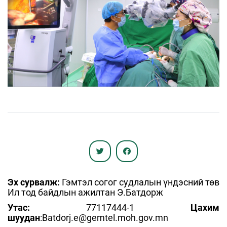
Эх сурвалж:
Гэмтэл согог судлалын үндэсний төв
Ил тод байдлын ажилтан Э.Батдорж
Утас:
77117444-1
Цахим
шуудан
:Batdorj.e@gemtel.moh.gov.mn