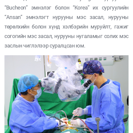
“Bucheon” эмнэлэг болон “Korea” их сургуулийн
“Ansan” эмнэлэгт нурууны мэс засал, нурууны
төрөлхийн болон хүнд хэлбэрийн муруйлт, гажиг
согогийн мэс засал, нурууны нугаламыг солих мэс
заслын чиглэлээр суралцсан юм.