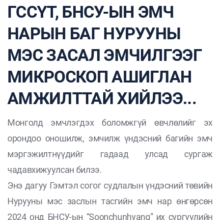
ГССҮТ, БНСУ-ЫН ЭМЧ
НАРЫН БАГ НУРУУНЫ
МЭС ЗАСАЛ ЭМЧИЛГЭЭГ
МИКРОСКОП АШИГЛАН
АМЖИЛТТАЙ ХИЙЛЭЭ...
Монголд эмчлэгдэх боломжгүй өвчлөлийг эх
орондоо оношилж, эмчилж үндэсний багийн эмч
мэргэжилтнүүдийг гадаад улсад сургаж
чадавхижуулсан билээ.
Энэ дагуу Гэмтэл согог судлалын үндэсний төвийн
Нурууны мэс заслын тасгийн эмч нар өнгөрсөн
2024 онд БНСУ-ын “Soonchunhyang” их сургуулийн