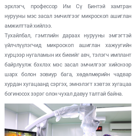
эрхлэгч, профессор Им Сү Бинтэй хамтран
нурууны мэс засал эмчилгээг микроскоп ашиглан
амжилттай хийлээ.
Тухайлбал, гэмтлийн дараах нурууны эмгэгтэй
үйлчлүүлэгчид микроскоп ашиглан хажуугийн
хүрцээр нугаламын их биеийг авч, тэлэгч имплант
байрлуулж бэхлэх мэс засал эмчилгээг хийснээр
шарх болон зовиур бага, хөдөлмөрийн чадвар
хурдан хугацаанд сэргэх, эмнэлэгт хэвтэх хугацаа
богиносох зэрэг олон чухал давуу талтай байна.