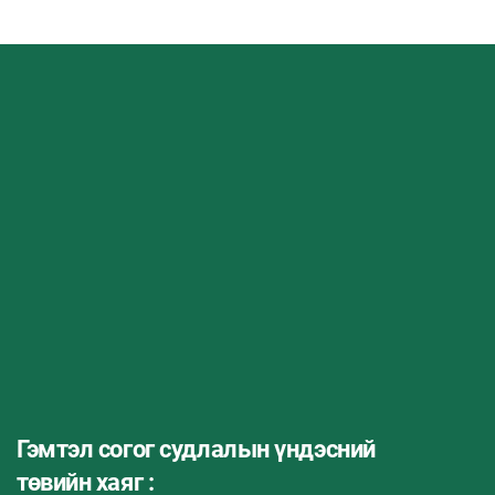
Гэмтэл согог судлалын үндэсний
төвийн хаяг :