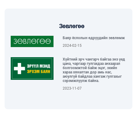
2026-06-04
“Тамхины эсрэг өдөр – Таны нэгдэх
өдөр” нийгмийн арт хөдөлгөөн
зохион байгуулагдлаа...
Зөвлөгөө
2026-06-02
Баяр ёслолын өдрүүдийн зөвлөмж
2024-02-15
ГССҮТ, БНХАУ-ЫН “HUNAN”
ХҮҮХДИЙН ЭМНЭЛЭГТЭЙ ХАМТАРЧ
Хүйтний эрч чангарч байгаа энэ үед
АЖИЛЛАХААР БОЛЛОО...
цана, чаргаар гулгахдаа анхаарал
2026-05-29
болгоомжтой байж эцэг, эхийн
хараа хяналтан дор амь нас,
аюулгүй байдлаа хангаж гулгахыг
сэрэмжлүүлж байна.
ХҮҮХЭД БАГАЧУУДАА БАЯРЛУУЛЖ,
ОДОНТОЙ ЭЭЖҮҮДДЭЭ ХҮНДЭТГЭЛ
2023-11-07
ҮЗҮҮЛСЭН “ЭХ ҮРСИЙН БАЯРЫН
ӨДӨРЛӨГ” БОЛЛОО...
2026-05-29
ГССҮТ-ИЙН УДИРДАХ БОЛОН ДУНД
ШАТНЫ АЛБАН ХААГЧИД МОНГОЛ
БИЧГИЙН СУРГАЛТАД
ХАМРАГДЛАА...
2026-05-28